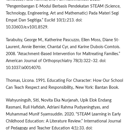
“Pengembangan E-Modul Berbasis Pendekatan STEAM (Science,
Technology, Engineering, Art and Mathematic) Pada Materi Segi
Empat Dan Segitiga.” Euclid 10(1):213. doi:
10.33603/e.v10i1.8529.
Tarabulsy, George M., Katherine Pascuzzo, Ellen Moss, Diane St-
Laurent, Annie Bernier, Chantal Cyr, and Karine Dubois-Comtois.
2008. “Attachment-Based Intervention for Maltreating Families.”
American Journal of Orthopsychiatry 78(3):322–32. doi:
10.1037/a0014070.
Thomas, Licona. 1991. Educating For Character: How Our School
Can Teach Respect and Responsibility,. New York: Bantan Book.
Wahyuningsih, Siti, Novita Eka Nurjanah, Upik Elok Endang
Rasmani, Ruli Hafidah, Adriani Rahma Pudyaningtyas, and
Muhammad Munif Syamsuddin. 2020. “STEAM Learning in Early
Childhood Education: A Literature Review.” International Journal
of Pedagogy and Teacher Education 4(1):33. doi: