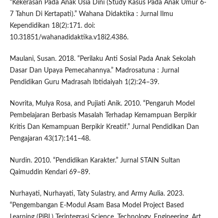
“Kekerasan Pada Anak Usia Dini (Study Kasus Pada Anak Umur 6-
7 Tahun Di Kertapati).” Wahana Didaktika : Jurnal Ilmu
Kependidikan 18(2):171. doi:
10.31851/wahanadidaktika.v18i2.4386.
Maulani, Susan. 2018. “Perilaku Anti Sosial Pada Anak Sekolah
Dasar Dan Upaya Pemecahannya.” Madrosatuna : Jurnal
Pendidikan Guru Madrasah Ibtidaiyah 1(2):24–39.
Novrita, Mulya Rosa, and Pujiati Anik. 2010. “Pengaruh Model
Pembelajaran Berbasis Masalah Terhadap Kemampuan Berpikir
Kritis Dan Kemampuan Berpikir Kreatif.” Jurnal Pendidikan Dan
Pengajaran 43(17):141–48.
Nurdin. 2010. “Pendidikan Karakter.” Jurnal STAIN Sultan
Qaimuddin Kendari 69–89.
Nurhayati, Nurhayati, Taty Sulastry, and Army Aulia. 2023.
“Pengembangan E-Modul Asam Basa Model Project Based
Learning (PjBL) Terintegrasi Science, Technology, Engineering, Art,