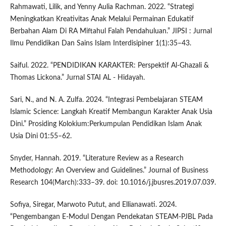
Rahmawati, Lilik, and Yenny Aulia Rachman. 2022. “Strategi
Meningkatkan Kreativitas Anak Melalui Permainan Edukatif
Berbahan Alam Di RA Miftahul Falah Pendahuluan.” JIPSI : Jurnal
Ilmu Pendidikan Dan Sains Islam Interdisipiner 1(1):35–43.
Saiful. 2022. “PENDIDIKAN KARAKTER: Perspektif Al-Ghazali &
Thomas Lickona.” Jurnal STAI AL - Hidayah.
Sari, N., and N. A. Zulfa. 2024. “Integrasi Pembelajaran STEAM
Islamic Science: Langkah Kreatif Membangun Karakter Anak Usia
Dini.” Prosiding Kolokium:Perkumpulan Pendidikan Islam Anak
Usia Dini 01:55–62.
Snyder, Hannah. 2019. “Literature Review as a Research
Methodology: An Overview and Guidelines.” Journal of Business
Research 104(March):333–39. doi: 10.1016/j.jbusres.2019.07.039.
Sofiya, Siregar, Marwoto Putut, and Ellianawati. 2024.
“Pengembangan E-Modul Dengan Pendekatan STEAM-PJBL Pada