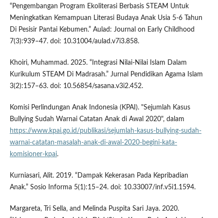
“Pengembangan Program Ekoliterasi Berbasis STEAM Untuk
Meningkatkan Kemampuan Literasi Budaya Anak Usia 5-6 Tahun
Di Pesisir Pantai Kebumen.” Aulad: Journal on Early Childhood
7(3):939–47. doi: 10.31004/aulad.v7i3.858.
Khoiri, Muhammad. 2025. “Integrasi Nilai-Nilai Islam Dalam
Kurikulum STEAM Di Madrasah.” Jurnal Pendidikan Agama Islam
3(2):157–63. doi: 10.56854/sasana.v3i2.452.
Komisi Perlindungan Anak Indonesia (KPAI). "Sejumlah Kasus
Bullying Sudah Warnai Catatan Anak di Awal 2020", dalam
https://www.kpai.go.id/publikasi/sejumlah-kasus-bullying-sudah-
warnai-catatan-masalah-anak-di-awal-2020-begini-kata-
komisioner-kpai
.
Kurniasari, Alit. 2019. “Dampak Kekerasan Pada Kepribadian
Anak.” Sosio Informa 5(1):15–24. doi: 10.33007/inf.v5i1.1594.
Margareta, Tri Sella, and Melinda Puspita Sari Jaya. 2020.