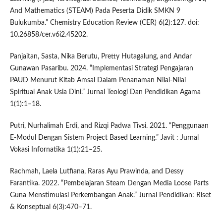
And Mathematics (STEAM) Pada Peserta Didik SMKN 9
Bulukumba.” Chemistry Education Review (CER) 6(2):127. doi:
10.26858/cer.v6i2.45202.
Panjaitan, Sasta, Nika Berutu, Pretty Hutagalung, and Andar
Gunawan Pasaribu. 2024. “Implementasi Strategi Pengajaran
PAUD Menurut Kitab Amsal Dalam Penanaman Nilai-Nilai
Spiritual Anak Usia Dini.” Jurnal Teologi Dan Pendidikan Agama
1(1):1–18.
Putri, Nurhalimah Erdi, and Rizqi Padwa Tivsi. 2021. “Penggunaan
E-Modul Dengan Sistem Project Based Learning.” Javit : Jurnal
Vokasi Infornatika 1(1):21–25.
Rachmah, Laela Lutfiana, Raras Ayu Prawinda, and Dessy
Farantika. 2022. “Pembelajaran Steam Dengan Media Loose Parts
Guna Menstimulasi Perkembangan Anak.” Jurnal Pendidikan: Riset
& Konseptual 6(3):470–71.