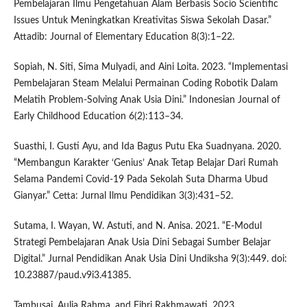
Pembelajaran Ilmu Pengetahuan Alam Berbasis Socio Scientific
Issues Untuk Meningkatkan Kreativitas Siswa Sekolah Dasar.”
Attadib: Journal of Elementary Education 8(3):1–22.
Sopiah, N. Siti, Sima Mulyadi, and Aini Loita. 2023. “Implementasi
Pembelajaran Steam Melalui Permainan Coding Robotik Dalam
Melatih Problem-Solving Anak Usia Dini.” Indonesian Journal of
Early Childhood Education 6(2):113–34.
Suasthi, I. Gusti Ayu, and Ida Bagus Putu Eka Suadnyana. 2020.
“Membangun Karakter ‘Genius’ Anak Tetap Belajar Dari Rumah
Selama Pandemi Covid-19 Pada Sekolah Suta Dharma Ubud
Gianyar.” Cetta: Jurnal Ilmu Pendidikan 3(3):431–52.
Sutama, I. Wayan, W. Astuti, and N. Anisa. 2021. “E-Modul
Strategi Pembelajaran Anak Usia Dini Sebagai Sumber Belajar
Digital.” Jurnal Pendidikan Anak Usia Dini Undiksha 9(3):449. doi:
10.23887/paud.v9i3.41385.
Tambusai, Aulia Rahma, and Fibri Rakhmawati. 2023.