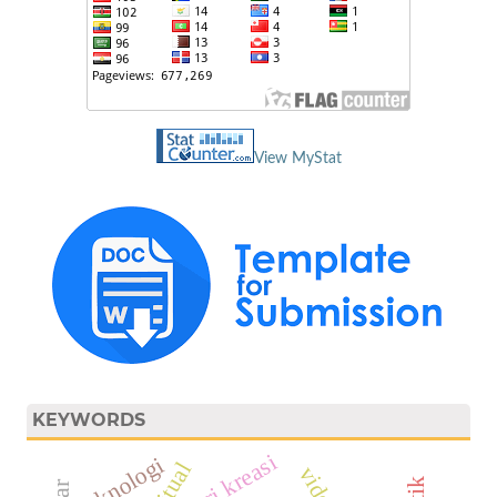
View MyStat
KEYWORDS
tari kreasi
teknologi