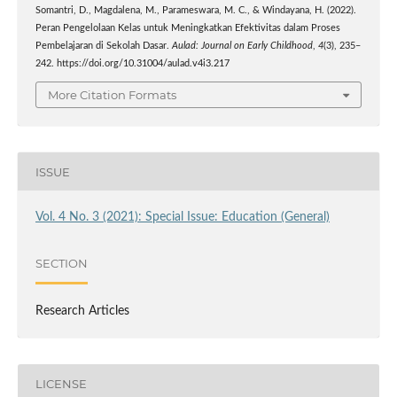
Somantri, D., Magdalena, M., Parameswara, M. C., & Windayana, H. (2022).
Peran Pengelolaan Kelas untuk Meningkatkan Efektivitas dalam Proses
Pembelajaran di Sekolah Dasar.
Aulad: Journal on Early Childhood
,
4
(3), 235–
242. https://doi.org/10.31004/aulad.v4i3.217
More Citation Formats
ISSUE
Vol. 4 No. 3 (2021): Special Issue: Education (General)
SECTION
Research Articles
LICENSE