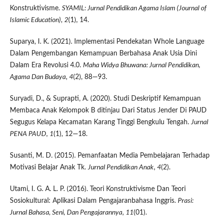
Konstruktivisme.
SYAMIL: Jurnal Pendidikan Agama Islam (Journal of
Islamic Education)
,
2
(1), 14.
Suparya, I. K. (2021). Implementasi Pendekatan Whole Language
Dalam Pengembangan Kemampuan Berbahasa Anak Usia Dini
Dalam Era Revolusi 4.0.
Maha Widya Bhuwana: Jurnal Pendidikan,
Agama Dan Budaya
,
4
(2), 88—93.
Suryadi, D., & Suprapti, A. (2020). Studi Deskriptif Kemampuan
Membaca Anak Kelompok B ditinjau Dari Status Jender Di PAUD
Segugus Kelapa Kecamatan Karang Tinggi Bengkulu Tengah.
Jurnal
PENA PAUD
,
1
(1), 12—18.
Susanti, M. D. (2015). Pemanfaatan Media Pembelajaran Terhadap
Motivasi Belajar Anak Tk.
Jurnal Pendidikan Anak
,
4
(2).
Utami, I. G. A. L. P. (2016). Teori Konstruktivisme Dan Teori
Sosiokultural: Aplikasi Dalam Pengajaranbahasa Inggris.
Prasi:
Jurnal Bahasa, Seni, Dan Pengajarannya
,
11
(01).