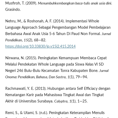
Musfiroh, T. (2009).
Menumbuhkembangkan baca-tulis anak usia dini
.
Grasindo.
Nehru, M., & Roshonah, A. F. (2014). Implementasi Whole
Language Approach Sebagai Pengembangan Model Pembelajaran
Berbahasa Awal Anak Usia 5-6 Tahun Di Paud Non Formal.
Jurnal
Pendidikan
,
15
(2), 68—82.
https://doi.org/10.33830/jp.v15i2.415.2014
Nirwana, N. (2015). Peningkatan Kemampuan Membaca Cepat
Melalui Pendekatan Whole Language pada Siswa Kelas VI SD
Negeri 246 Bulu-Bulu Kecamatan Tonra Kabupaten Bone.
Jurnal
Onoma: Pendidikan, Bahasa, Dan Sastra
,
1
(1), 79—94.
Rachmawati, Y. E. (2013). Hubungan antara Self Efficiacy dengan
Kematangan Karir pada Mahasiswa Tingkat Awal dan Tingkat
Akhir di Universitas Surabaya.
Calyptra
,
1
(1), 1—25.
Remi, S., & Utami, S. (n.d.). Peningkatan Keterampilan Menulis