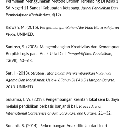
Permulaan Menggunakan Metode Latihan Terbimbing Di Kelas 1
Sd Negeri 11 Sandai Kabupaten Ketapang.
Jurnal Pendidikan Dan
Pembelajaran Khatulistiwa
,
4
(12).
Ridwan, M. (2015).
Pengembangan Bahan Ajar Pada Mata pelajaran
PPKn
. UNIMED.
Santoso, S. (2006). Mengembangkan Kreativitas dan Kemampuan
Berpikir Logis pada Anak Usia Dini.
Perspektif Ilmu Pendidikan
,
13
(VII), 60—63.
Sari, I. (2013).
Strategi Tutor Dalam Mengembangkan Nilai-nilai
Agama Dan Moral Anak Usia 4-6 Tahun Di PAUD Harapan Bangsa.
2013
. UNIMED.
Sukarma, I. W. (2019). Pengembangan kearifan lokal seni budaya
melalui pendidikan berbasis banjar di bali.
Proceeding of
International Conference on Art, Language, and Culture
, 21—32.
Sunanik, S. (2014). Perkembangan Anak ditinjau dari Teori