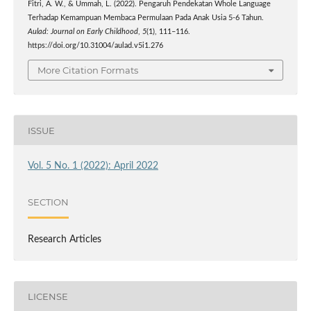
Fitri, A. W., & Ummah, L. (2022). Pengaruh Pendekatan Whole Language
Terhadap Kemampuan Membaca Permulaan Pada Anak Usia 5-6 Tahun.
Aulad: Journal on Early Childhood
,
5
(1), 111–116.
https://doi.org/10.31004/aulad.v5i1.276
More Citation Formats
ISSUE
Vol. 5 No. 1 (2022): April 2022
SECTION
Research Articles
LICENSE