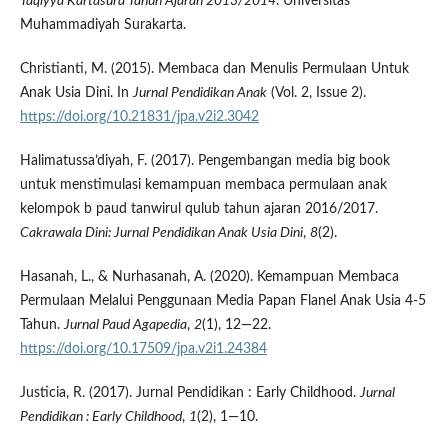
Taqiyya Kartasura Tahun Ajaran 2013/2014
. Universitas
Muhammadiyah Surakarta.
Christianti, M. (2015). Membaca dan Menulis Permulaan Untuk
Anak Usia Dini. In
Jurnal Pendidikan Anak
(Vol. 2, Issue 2).
https://doi.org/10.21831/jpa.v2i2.3042
Halimatussa’diyah, F. (2017). Pengembangan media big book
untuk menstimulasi kemampuan membaca permulaan anak
kelompok b paud tanwirul qulub tahun ajaran 2016/2017.
Cakrawala Dini: Jurnal Pendidikan Anak Usia Dini
,
8
(2).
Hasanah, L., & Nurhasanah, A. (2020). Kemampuan Membaca
Permulaan Melalui Penggunaan Media Papan Flanel Anak Usia 4-5
Tahun.
Jurnal Paud Agapedia
,
2
(1), 12—22.
https://doi.org/10.17509/jpa.v2i1.24384
Justicia, R. (2017). Jurnal Pendidikan : Early Childhood.
Jurnal
Pendidikan : Early Childhood
,
1
(2), 1—10.