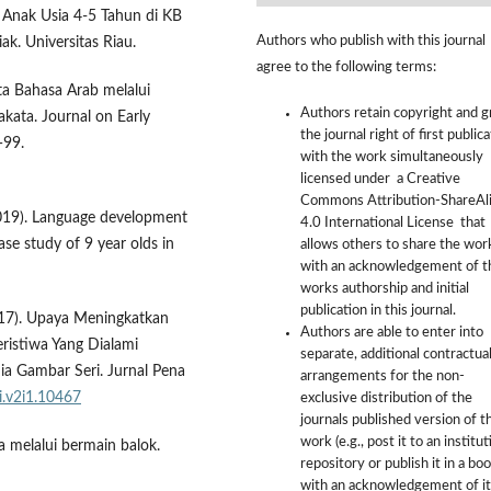
Anak Usia 4-5 Tahun di KB
Authors who publish with this journal
k. Universitas Riau.
agree to the following terms:
ta Bahasa Arab melalui
Authors retain copyright and g
kata. Journal on Early
the journal right of first public
—99.
with the work simultaneously
licensed under a Creative
Commons Attribution-ShareAl
 (2019). Language development
4.0 International License that
ase study of 9 year olds in
allows others to share the wor
with an acknowledgement of t
works authorship and initial
publication in this journal.
2017). Upaya Meningkatkan
Authors are able to enter into
istiwa Yang Dialami
separate, additional contractua
a Gambar Seri. Jurnal Pena
arrangements for the non-
i.v2i1.10467
exclusive distribution of the
journals published version of t
work (e.g., post it to an institut
a melalui bermain balok.
repository or publish it in a boo
with an acknowledgement of it