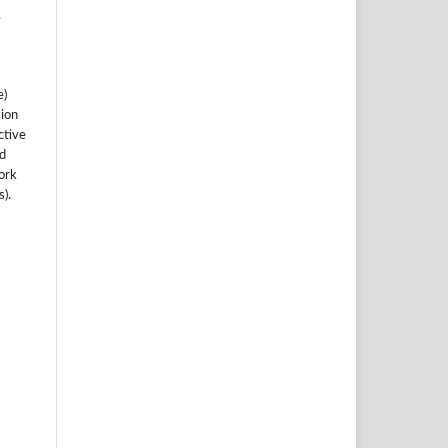
.
e)
sion
ctive
nd
work
).