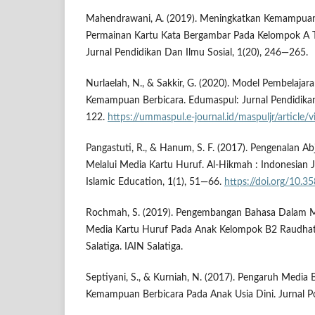
Mahendrawani, A. (2019). Meningkatkan Kemampuan
Permainan Kartu Kata Bergambar Pada Kelompok A 
Jurnal Pendidikan Dan Ilmu Sosial, 1(20), 246—265.
Nurlaelah, N., & Sakkir, G. (2020). Model Pembelaja
Kemampuan Berbicara. Edumaspul: Jurnal Pendidikan,
122.
https://ummaspul.e-journal.id/maspuljr/article/
Pangastuti, R., & Hanum, S. F. (2017). Pengenalan A
Melalui Media Kartu Huruf. Al-Hikmah : Indonesian J
Islamic Education, 1(1), 51—66.
https://doi.org/10.35
Rochmah, S. (2019). Pengembangan Bahasa Dalam M
Media Kartu Huruf Pada Anak Kelompok B2 Raudhatul
Salatiga. IAIN Salatiga.
Septiyani, S., & Kurniah, N. (2017). Pengaruh Media
Kemampuan Berbicara Pada Anak Usia Dini. Jurnal Po