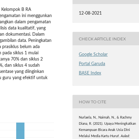
a Kelompok B RA
12-08-2021
pengamatan ini menggunkan
dangkan dalam pengamatan
sis data kualitatif, yang
dan dokumentasi. Dalam
CHECK ARTICLE INDEX
ngambilan data. Peningkatan
prasiklus belum ada
 pada siklus 1 mulai
Google Scholar
tanya 70% dan siklus 2
Portal Garuda
%, dan siklus 4 sudah
sentase yang diinginkan
BASE Index
u guru yang efektif untuk
HOW TO CITE
Nurlaela, N., Naimah, N., & Rachmy
Diana, R. (2021). Upaya Meningkatkan
Kemampuan Bicara Anak Usia Dini
Melalui Media Kartu Huruf.
Aulad: