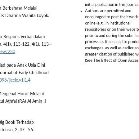
initial publication in this journal
 Berbahasa Melalui
Authors are permitted and
TK Dharma Wanita Loyok.
encouraged to post their work
online (e.g., in institutional
repositories or on their websit
prior to and during the submis
ran Respons Verbal dalam
process, as it can lead to produ
 4(1), 113-122, 4(1), 113—
exchanges, as well as earlier a
view/230
greater citation of published 
(See The Effect of Open Access
bjad pada Anak Usia Dini
ournal of Early Childhood
896/ijecie.v1i1.4
engenal Huruf Melalui
 Athfal (RA) Al Amin II
 Big Book Terhadap
tensia, 2, 47—56.