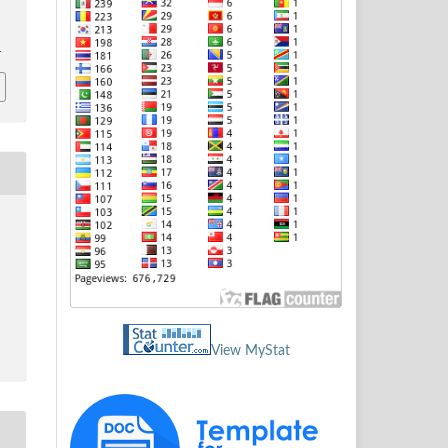
4
View MyStat