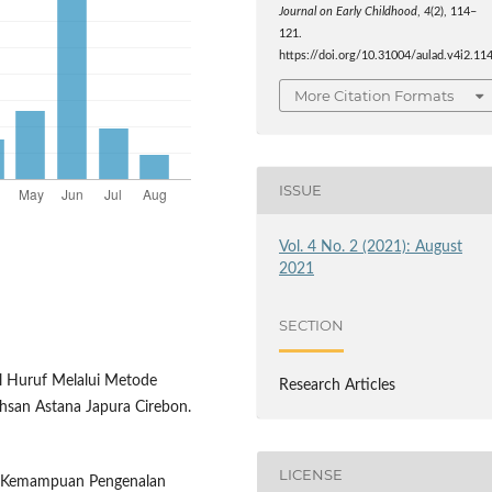
Journal on Early Childhood
,
4
(2), 114–
121.
https://doi.org/10.31004/aulad.v4i2.11
More Citation Formats
ISSUE
Vol. 4 No. 2 (2021): August
2021
SECTION
l Huruf Melalui Metode
Research Articles
hsan Astana Japura Cirebon.
LICENSE
an Kemampuan Pengenalan