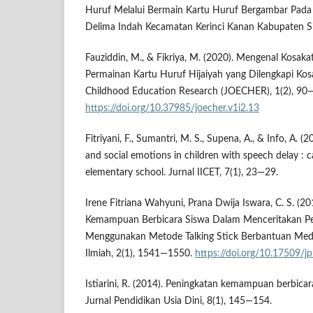
Huruf Melalui Bermain Kartu Huruf Bergambar Pada 
Delima Indah Kecamatan Kerinci Kanan Kabupaten Sia
Fauziddin, M., & Fikriya, M. (2020). Mengenal Kosaka
Permainan Kartu Huruf Hijaiyah yang Dilengkapi Kosa
Childhood Education Research (JOECHER), 1(2), 90
https://doi.org/10.37985/joecher.v1i2.13
Fitriyani, F., Sumantri, M. S., Supena, A., & Info, A.
and social emotions in children with speech delay : c
elementary school. Jurnal IICET, 7(1), 23—29.
Irene Fitriana Wahyuni, Prana Dwija Iswara, C. S. (
Kemampuan Berbicara Siswa Dalam Menceritakan Per
Menggunakan Metode Talking Stick Berbantuan Medi
Ilmiah, 2(1), 1541—1550.
https://doi.org/10.17509/jp
Istiarini, R. (2014). Peningkatan kemampuan berbicar
Jurnal Pendidikan Usia Dini, 8(1), 145—154.