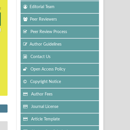
Editorial Team
Peer Reviewers
Peer Review Process
Author Guidelines
Contact Us
Open Access Policy
Copyright Notice
Author Fees
Journal License
Article Template