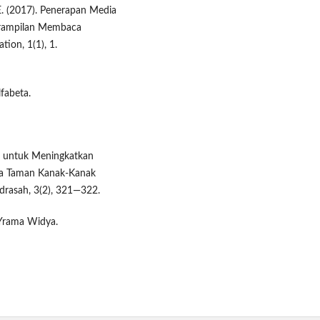
 E. (2017). Penerapan Media
erampilan Membaca
tion, 1(1), 1.
fabeta.
uf untuk Meningkatkan
a Taman Kanak-Kanak
drasah, 3(2), 321—322.
. Yrama Widya.