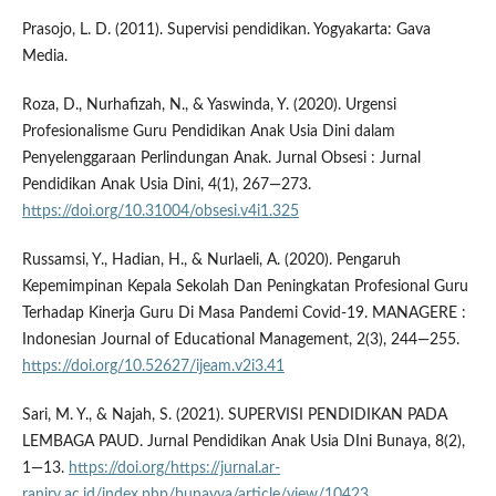
Prasojo, L. D. (2011). Supervisi pendidikan. Yogyakarta: Gava
Media.
Roza, D., Nurhafizah, N., & Yaswinda, Y. (2020). Urgensi
Profesionalisme Guru Pendidikan Anak Usia Dini dalam
Penyelenggaraan Perlindungan Anak. Jurnal Obsesi : Jurnal
Pendidikan Anak Usia Dini, 4(1), 267—273.
https://doi.org/10.31004/obsesi.v4i1.325
Russamsi, Y., Hadian, H., & Nurlaeli, A. (2020). Pengaruh
Kepemimpinan Kepala Sekolah Dan Peningkatan Profesional Guru
Terhadap Kinerja Guru Di Masa Pandemi Covid-19. MANAGERE :
Indonesian Journal of Educational Management, 2(3), 244—255.
https://doi.org/10.52627/ijeam.v2i3.41
Sari, M. Y., & Najah, S. (2021). SUPERVISI PENDIDIKAN PADA
LEMBAGA PAUD. Jurnal Pendidikan Anak Usia DIni Bunaya, 8(2),
1—13.
https://doi.org/https://jurnal.ar-
raniry.ac.id/index.php/bunayya/article/view/10423