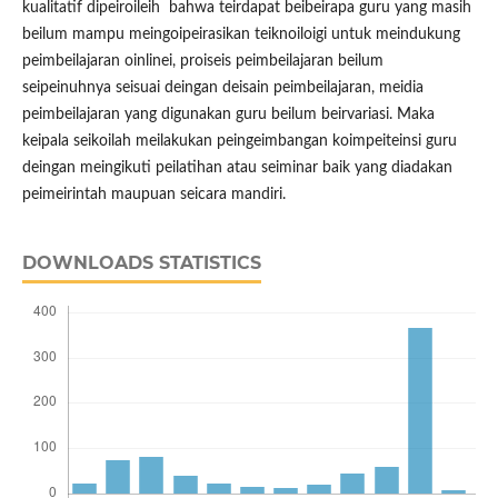
kualitatif dipeiroileih bahwa teirdapat beibeirapa guru yang masih
beilum mampu meingoipeirasikan teiknoiloigi untuk meindukung
peimbeilajaran oinlinei, proiseis peimbeilajaran beilum
seipeinuhnya seisuai deingan deisain peimbeilajaran, meidia
peimbeilajaran yang digunakan guru beilum beirvariasi. Maka
keipala seikoilah meilakukan peingeimbangan koimpeiteinsi guru
deingan meingikuti peilatihan atau seiminar baik yang diadakan
peimeirintah maupuan seicara mandiri.
DOWNLOADS STATISTICS