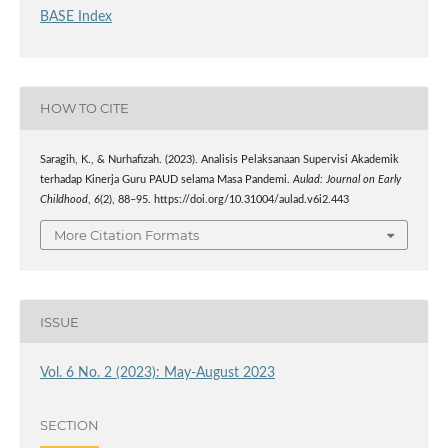
BASE Index
HOW TO CITE
Saragih, K., & Nurhafizah. (2023). Analisis Pelaksanaan Supervisi Akademik
terhadap Kinerja Guru PAUD selama Masa Pandemi.
Aulad: Journal on Early
Childhood
,
6
(2), 88–95. https://doi.org/10.31004/aulad.v6i2.443
More Citation Formats
ISSUE
Vol. 6 No. 2 (2023): May-August 2023
SECTION