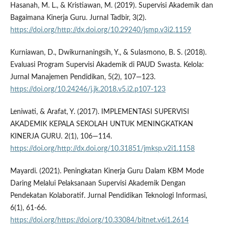
Hasanah, M. L., & Kristiawan, M. (2019). Supervisi Akademik dan
Bagaimana Kinerja Guru. Jurnal Tadbir, 3(2).
https://doi.org/http://dx.doi.org/10.29240/jsmp.v3i2.1159
Kurniawan, D., Dwikurnaningsih, Y., & Sulasmono, B. S. (2018).
Evaluasi Program Supervisi Akademik di PAUD Swasta. Kelola:
Jurnal Manajemen Pendidikan, 5(2), 107—123.
https://doi.org/10.24246/j.jk.2018.v5.i2.p107-123
Leniwati, & Arafat, Y. (2017). IMPLEMENTASI SUPERVISI
AKADEMIK KEPALA SEKOLAH UNTUK MENINGKATKAN
KINERJA GURU. 2(1), 106—114.
https://doi.org/http://dx.doi.org/10.31851/jmksp.v2i1.1158
Mayardi. (2021). Peningkatan Kinerja Guru Dalam KBM Mode
Daring Melalui Pelaksanaan Supervisi Akademik Dengan
Pendekatan Kolaboratif. Jurnal Pendidikan Teknologi Informasi,
6(1), 61-66.
https://doi.org/https://doi.org/10.33084/bitnet.v6i1.2614