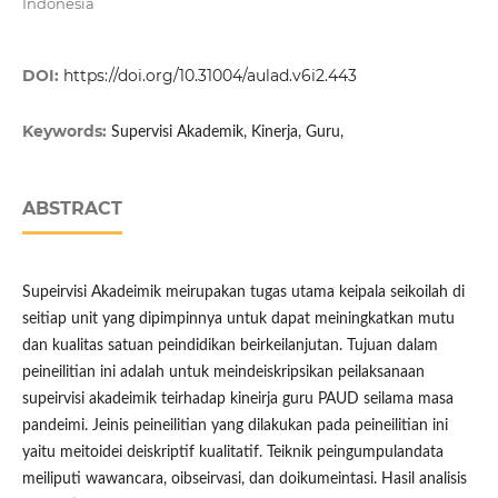
Indonesia
DOI:
https://doi.org/10.31004/aulad.v6i2.443
Keywords:
Supervisi Akademik, Kinerja, Guru,
ABSTRACT
Supeirvisi Akadeimik meirupakan tugas utama keipala seikoilah di
seitiap unit yang dipimpinnya untuk dapat meiningkatkan mutu
dan kualitas satuan peindidikan beirkeilanjutan. Tujuan dalam
peineilitian ini adalah untuk meindeiskripsikan peilaksanaan
supeirvisi akadeimik teirhadap kineirja guru PAUD seilama masa
pandeimi. Jeinis peineilitian yang dilakukan pada peineilitian ini
yaitu meitoidei deiskriptif kualitatif. Teiknik peingumpulandata
meiliputi wawancara, oibseirvasi, dan doikumeintasi. Hasil analisis