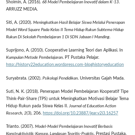
Shoimin, A. (2016).
68 Model Pembelajaran Inovatif dalam K-13
.
ARRUZZ MEDIA.
Siti, A. (2020).
Meningkatkan Hasil Belajar Siswa Melalui Penerapan
Model Word Square Pada Kelas II Tema Hidup Rukun Subtema Hidup
Rukun Di Sekolah Pembelajaran 1 Di SDN Jabaan I Manding
.
Suprijono, A. (2010). Cooperative Learning Teori dan Aplikasi. In
Kumpulan Metode Pembelajaran
. PT Pustaka Pelajar.
http://history22education.wordpress.com-bloghistoryeducation
Suryabrata. (2002).
Psikologi Pendidikan
. Universitas Gajah Mada.
Suti, N. K. (2018). Penerapan Model Pembelajaran Kooperatif Tipe
Think-Pair-Share (TPS) untuk Meningkatkan Motivasi Belajar Tema
Hidup Rukun pada Siswa Kelas II.
Journal of Education Action
Research
,
2
(3), 206.
https://doi.org/10.23887/jear.v2i3.16257
Trianto. (2007).
Model-Model Pembelajaran Inovatif Berbasis
Konstruktivistik: Konsep, Landasan Teoritis-Praktis
. Prestasi Pustaka.