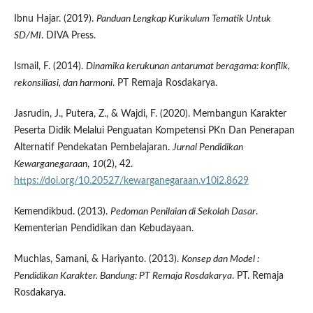
Ibnu Hajar. (2019).
Panduan Lengkap Kurikulum Tematik Untuk
SD/MI
. DIVA Press.
Ismail, F. (2014).
Dinamika kerukunan antarumat beragama: konflik,
rekonsiliasi, dan harmoni
. PT Remaja Rosdakarya.
Jasrudin, J., Putera, Z., & Wajdi, F. (2020). Membangun Karakter
Peserta Didik Melalui Penguatan Kompetensi PKn Dan Penerapan
Alternatif Pendekatan Pembelajaran.
Jurnal Pendidikan
Kewarganegaraan
,
10
(2), 42.
https://doi.org/10.20527/kewarganegaraan.v10i2.8629
Kemendikbud. (2013).
Pedoman Penilaian di Sekolah Dasar
.
Kementerian Pendidikan dan Kebudayaan.
Muchlas, Samani, & Hariyanto. (2013).
Konsep dan Model
:
Pendidikan Karakter. Bandung: PT Remaja Rosdakarya
. PT. Remaja
Rosdakarya.