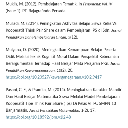
Muklis, M. (2012). Pembelajaran Tematik. In
Fenomena: Vol. IV
(Issue 1). PT. Rajagrafindo Persada.
Muliadi, M. (2014). Peningkatan Aktivitas Belajar Siswa Kelas Va
Kooperatif Think Pair Share dalam Pembelajaran IPS di Sdn.
Jurnal
Pendidikan Dan Pembelajaran Untan
,
3
(12).
Mulyana, D. (2020). Meningkatkan Kemampuan Belajar Peserta
Didik Melalui Teknik Kognitif Moral Dalam Perspektif Keberanian
Berargumentasi Terhadap Hasil Belajar Mata Pelajaran PKn.
Jurnal
Pendidikan Kewarganegaraan
,
10
(2), 20.
https://doi.org/10.20527/kewarganegaraan.v10i2.9417
Pasani, C. F., & Pramita, M. (2014). Meningkatkan Karakter Mandiri
Dan Hasil Belajar Matematika Siswa Melalui Model Pembelajaran
Kooperatif Tipe Think Pair Share (Tps) Di Kelas VIII-C SMPN 13
Banjarmasin.
Jurnal Pendidikan Matematika
,
1
(2), 17.
https://doi.org/10.18592/jpm.v1i2.48