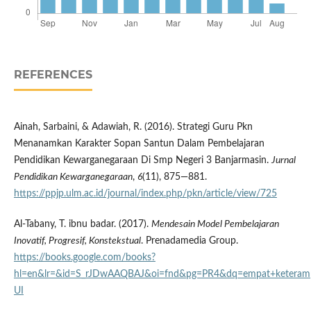
REFERENCES
Ainah, Sarbaini, & Adawiah, R. (2016). Strategi Guru Pkn
Menanamkan Karakter Sopan Santun Dalam Pembelajaran
Pendidikan Kewarganegaraan Di Smp Negeri 3 Banjarmasin.
Jurnal
Pendidikan Kewarganegaraan
,
6
(11), 875—881.
https://ppjp.ulm.ac.id/journal/index.php/pkn/article/view/725
Al-Tabany, T. ibnu badar. (2017).
Mendesain Model Pembelajaran
Inovatif, Progresif, Konstekstual
. Prenadamedia Group.
https://books.google.com/books?
hl=en&lr=&id=S_rJDwAAQBAJ&oi=fnd&pg=PR4&dq=empat+keteramp
UI