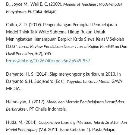
B., Joyce M., Weil E, C. (2009).
Models of Teaching
: Model-model
Pengajaran
. Pustaka Belajar.
Caitra, Z. D. (2019). Pengembangan Perangkat Pembelajaran
Model Think Talk Write Subtema Hidup Rukun Untuk
Meningkatkan Kemampuan Berpikir Kritis Siswa Kelas V Sekolah
Dasar.
Jurnal Review Pendidikan Dasar
: Jurnal Kajian Pendidikan Dan
Hasil Penelitian
,
5
(2), 949.
https://doi.org/10.26740/jrpd.v5n2.p949-957
Daryanto, H. S. (2014). Siap menyongsong kurikulum 2013. In
Daryanto & H. Sudjendro (Eds.),
Yogyakarta: Gava Media
. GAVA
MEDIA.
Hamdayan, J. (2017).
Model dan Metode Pembelajaran Kreatif dan
Berkarakter
. PT Ghalia Indonesia.
Huda, M. (2014).
Cooperative Learning (Metode, Teknik ,Sruktur, dan
Model Penerapan)
(Vol. 2011, Issue Cetakan 1). PustaPelajar.