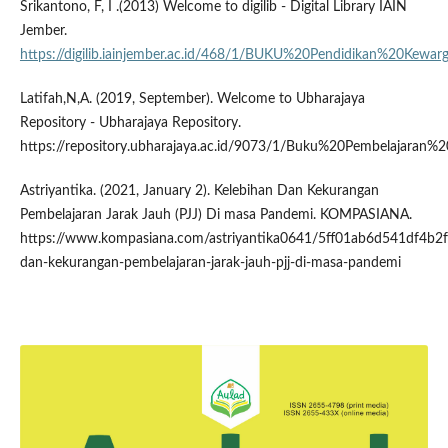
Srikantono, F, I .(2013) Welcome to digilib - Digital Library IAIN
Jember.
https://digilib.iainjember.ac.id/468/1/BUKU%20Pendidikan%20Kewar
Latifah,N,A. (2019, September). Welcome to Ubharajaya
Repository - Ubharajaya Repository.
https://repository.ubharajaya.ac.id/9073/1/Buku%20Pembelajaran
Astriyantika. (2021, January 2). Kelebihan Dan Kekurangan
Pembelajaran Jarak Jauh (PJJ) Di masa Pandemi. KOMPASIANA.
https://www.kompasiana.com/astriyantika0641/5ff01ab6d541df4b2f
dan-kekurangan-pembelajaran-jarak-jauh-pjj-di-masa-pandemi