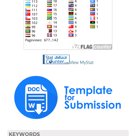
View MyStat
KEYWORDS