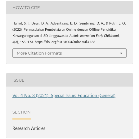
HOW TO CITE
Hamid, S. I., Dewi, D. A., Adventyana, B. D., Sembiring, D. A., & Putri, L. O.
(2022). Permasalahan Pembelajaran Online dengan Offline Pendidikan
Kewarganegaraan di SD Linggawastu.
Aulad: Journal on Early Childhood
,
4
(3), 165–173. https://doi.org/10.31004/aulad.v4i3.188
More Citation Formats
ISSUE
Vol. 4 No. 3 (2021): Special Issue: Education (General)
SECTION
Research Articles