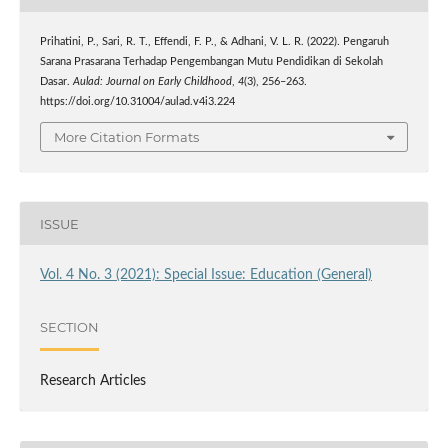
Prihatini, P., Sari, R. T., Effendi, F. P., & Adhani, V. L. R. (2022). Pengaruh
Sarana Prasarana Terhadap Pengembangan Mutu Pendidikan di Sekolah
Dasar.
Aulad: Journal on Early Childhood
,
4
(3), 256–263.
https://doi.org/10.31004/aulad.v4i3.224
More Citation Formats
ISSUE
Vol. 4 No. 3 (2021): Special Issue: Education (General)
SECTION
Research Articles