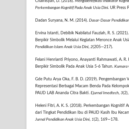
Chairilsyah, D. (2018).
Mengidentifikasi Indikator Kogn
Perkembangan Kognitif Pada Anak Usia Dini
. UR Press 
Dadan Suryana, N. M. (2014).
Dasar-Dasar Pendidika
Ervina Istanti, Debibik Nabilatul Fauziah, R. S. (202
Berpikir Simbolik Melalui Kegiatan Meronce Anak Usi
Pendidikan Islam Anak Usia Dini
,
2
(205—217).
Felani Henrianti Priyono, Anayanti Rahmawati, A. R
Berpikir Simbolik Pada Anak Usia 5-6 Tahun.
Kumara 
Gde Putu Arya Oka, F. B. D. (2019). Pengembangan Vi
Representasi Berbagai Macam Benda Pada Kelompok
PAUD LAB Ananda Citra Bakti.
Ejurnal Imedtech
,
3
(2)
Heleni Fitri, A. K. S. (2018). Perkembangan Kognitif 
dari Tingkat Pendidikan Ibu di PAUD Kasih Ibu Kec
Jurnal Pendidikan Anak Usia Dini
,
1
(2), 169—178.