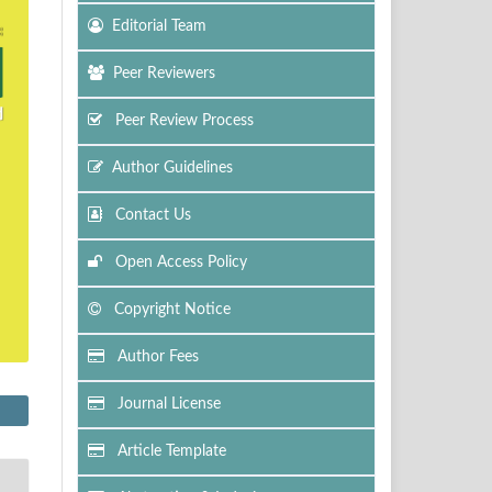
Editorial Team
Peer Reviewers
Peer Review Process
Author Guidelines
Contact Us
Open Access Policy
Copyright Notice
Author Fees
Journal License
Article Template