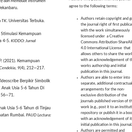
itif dan Membuat Instrumen
agree to the following terms:
Pekanbaru.
Authors retain copyright and g
n TK
. Universitas Terbuka.
the journal right of first public
with the work simultaneously
1). Stimulasi Kemampuan
licensed under a Creative
a 4-5.
KIDDO: Jurnal
Commons Attribution-ShareAl
4.0 International License that
allows others to share the wor
with an acknowledgement of t
. P. (2021). Kemampuan
works authorship and initial
Cendekia
,
9
(4), 212—217.
publication in this journal.
Authors are able to enter into
deoscribe Berpikir Simbolik
separate, additional contractua
 Anak Usia 5-6 Tahun Di
arrangements for the non-
, 56—71.
exclusive distribution of the
journals published version of t
work (e.g., post it to an institut
Anak Usia 5-6 Tahun di Tinjau
repository or publish it in a boo
amatan Rumbai.
PAUD Lectura:
with an acknowledgement of it
initial publication in this journal
Authors are permitted and