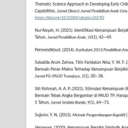
Thematic Science Approach in Developing Early Chi
Capabilities.
Jurnal Obsesi: Jurnal Pendidikan Anak Usia 
https://doi.org/10.31004/obsesi.v2i2.90
Nur’Aisyah, H. (2021). Identifikasi Kemampuan Berpi
Tahun.
Jurnal Pendidikan Anak
,
10
(1), 42—49.
Permendikbud. (2014).
Kurikulum 2013 Pendidikan Ana
Salsabila Arum Zahwa, Titin Faridatun Nisa, Y. W. F.
Bermain Peran Makro Terhadap Kemampuan Berpikir
Jurnal PG-PAUD Trunojoyo
,
5
(1), 30—38.
Siti Rohmah, A. A. P. (2021). Stimulasi Kemampuan Be
Bermain Tebak Angka Bergambar di PAUD TP. Harapa
5 Tahun.
Jurnal Jendala Bunda
,
9
(1), 64—73.
Sujiono, Y. N. (2013).
Metode Pengembangan Kognitif
(
Veryawan. (2020). Kemampuan Berpikir Simbolik Ana