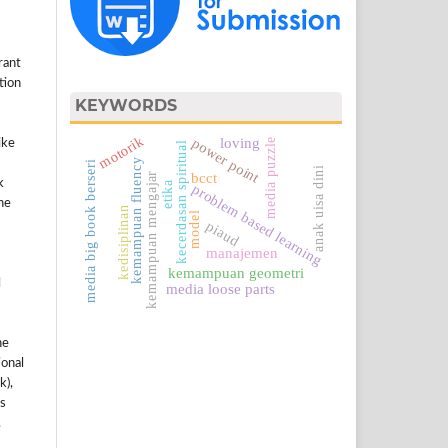
rant
ation
KEYWORDS
motorik
power point
loving
media puzzle
ike
kecerdasan spiritual
kemampuan fluency
media big book berseri
anak uisa dini
bcct
kemampuan mengajar
k
etika
problem based learning
he
kedisiplinan
model
piaud
manajemen
kemampuan geometri
l
media loose parts
he
ional
k),
s
.