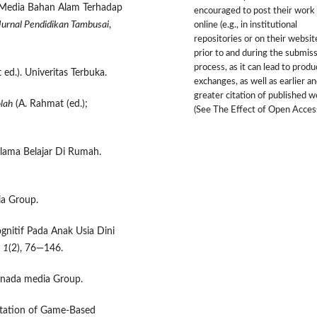
as Media Bahan Alam Terhadap
encouraged to post their work
Jurnal Pendidikan Tambusai
,
online (e.g., in institutional
repositories or on their websit
prior to and during the submis
process, as it can lead to produ
 ed.). Univeritas Terbuka.
exchanges, as well as earlier a
greater citation of published 
lah
(A. Rahmat (ed.);
(See The Effect of Open Access
elama Belajar Di Rumah.
ia Group.
nitif Pada Anak Usia Dini
,
1
(2), 76—146.
enada media Group.
ntation of Game-Based