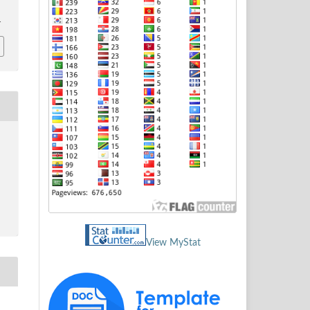
4
View MyStat