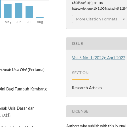
Childhood
,
5
(1), 41–48.
https://doi.org/10.31004/aulad.v5i1.29
More Citation Formats
ISSUE
Vol. 5 No. 1 (2022): April 2022
 Anak Usia Dini
(Pertama).
SECTION
Research Articles
a Dini Bagi Tumbuh Kembang
 Anak Usia Dasar dan
LICENSE
i
,
IX
(1).
Authors who publish with this journal