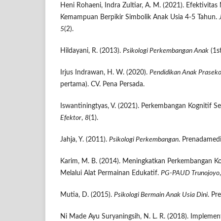
Heni Rohaeni, Indra Zultiar, A. M. (2021). Efektivit
Kemampuan Berpikir Simbolik Anak Usia 4-5 Tahun.
5
(2).
Hildayani, R. (2013).
Psikologi Perkembangan Anak
(1st
Irjus Indrawan, H. W. (2020).
Pendidikan Anak Praseko
pertama). CV. Pena Persada.
Iswantiningtyas, V. (2021). Perkembangan Kognitif S
Efektor
,
8
(1).
Jahja, Y. (2011).
Psikologi Perkembangan
. Prenadamed
Karim, M. B. (2014). Meningkatkan Perkembangan Kog
Melalui Alat Permainan Edukatif.
PG-PAUD Trunojoyo
Mutia, D. (2015).
Psikologi Bermain Anak Usia Dini
. Pr
Ni Made Ayu Suryaningsih, N. L. R. (2018). Impleme