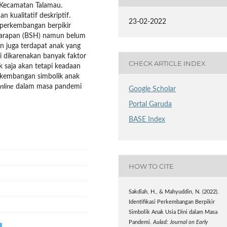
 Kecamatan Talamau.
n kualitatif deskriptif.
23-02-2022
 perkembangan berpikir
Harapan (BSH) namun belum
n juga terdapat anak yang
i dikarenakan banyak faktor
CHECK ARTICLE INDEX
saja akan tetapi keadaan
kembangan simbolik anak
nline
dalam masa pandemi
Google Scholar
Portal Garuda
BASE Index
HOW TO CITE
Sakdiah, H., & Mahyuddin, N. (2022).
Identifikasi Perkembangan Berpikir
Simbolik Anak Usia Dini dalam Masa
Pandemi.
Aulad: Journal on Early