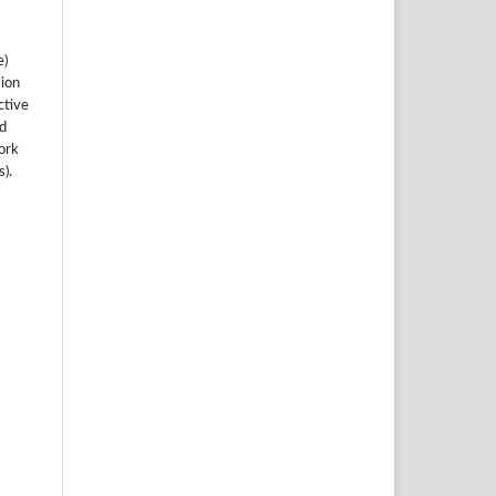
e)
sion
ctive
nd
work
).