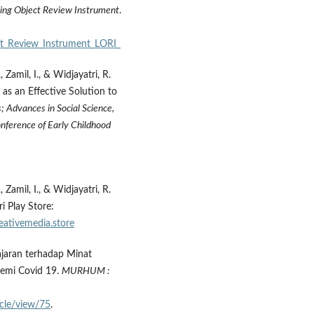
ing Object Review Instrument
.
t_Review_Instrument_LORI_
, Zamil, I., & Widjayatri, R.
as an Effective Solution to
s; Advances in Social Science,
nference of Early Childhood
, Zamil, I., & Widjayatri, R.
i Play Store:
eativemedia.store
jaran terhadap Minat
emi Covid 19.
MURHUM :
cle/view/75
.