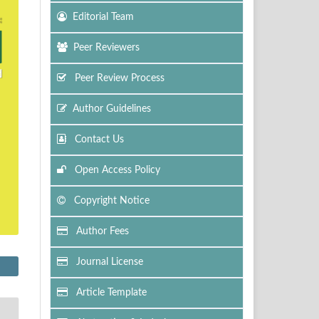
Editorial Team
Peer Reviewers
Peer Review Process
Author Guidelines
Contact Us
Open Access Policy
Copyright Notice
Author Fees
Journal License
Article Template