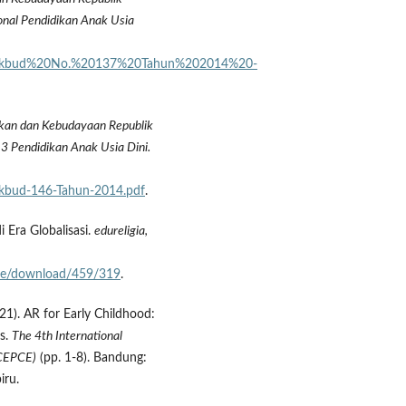
nal Pendidikan Anak Usia
mendikbud%20No.%20137%20Tahun%202014%20-
ikan dan Kebudayaan Republik
 Pendidikan Anak Usia Dini.
dikbud-146-Tahun-2014.pdf
.
i Era Globalisasi.
edureligia,
ticle/download/459/319
.
021). AR for Early Childhood:
ls.
The 4th International
ICEPCE)
(pp. 1-8). Bandung:
iru.