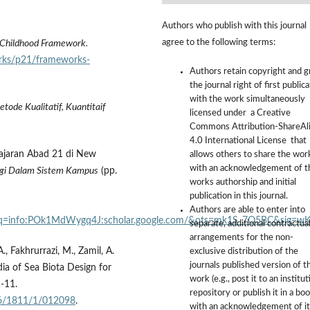
Authors who publish with this journal
agree to the following terms:
y Childhood Framework.
orks/p21/frameworks-
Authors retain copyright and g
the journal right of first public
with the work simultaneously
ode Kualitatif, Kuantitaif
licensed under a Creative
Commons Attribution-ShareAl
4.0 International License that
lajaran Abad 21 di New
allows others to share the wor
with an acknowledgement of t
ogi Dalam Sistem Kampus
(pp.
works authorship and initial
publication in this journal.
Authors are able to enter into
=info:POk1MdWygq4J:scholar.google.com/&ots=mk1S_7Q5BC&sig=wKV
separate, additional contractua
arrangements for the non-
 A., Fakhrurrazi, M., Zamil, A.
exclusive distribution of the
journals published version of t
dia of Sea Biota Design for
work (e.g., post it to an institut
1-11.
repository or publish it in a boo
596/1811/1/012098
.
with an acknowledgement of it