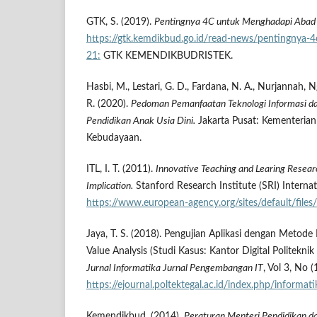
GTK, S. (2019).
Pentingnya 4C untuk Menghadapi Abad
https://gtk.kemdikbud.go.id/read-news/pentingnya-
21:
GTK KEMENDIKBUDRISTEK.
Hasbi, M., Lestari, G. D., Fardana, N. A., Nurjannah,
R. (2020).
Pedoman Pemanfaatan Teknologi Informasi d
Pendidikan Anak Usia Dini.
Jakarta Pusat: Kementerian
Kebudayaan.
ITL, I. T. (2011).
Innovative Teaching and Learing Resear
Implication.
Stanford Research Institute (SRI) Internat
https://www.european-agency.org/sites/default/files/
Jaya, T. S. (2018). Pengujian Aplikasi dengan Metod
Value Analysis (Studi Kasus: Kantor Digital Politekn
Jurnal Informatika Jurnal Pengembangan IT
, Vol 3, No (
https://ejournal.poltektegal.ac.id/index.php/informa
Kemendikbud. (2014).
Peraturan Menteri Pendidikan d