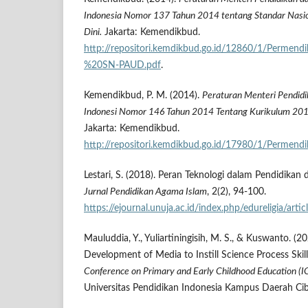
Indonesia Nomor 137 Tahun 2014 tentang Standar Nasio
Dini.
Jakarta: Kemendikbud.
http://repositori.kemdikbud.go.id/12860/1/Per
%20SN-PAUD.pdf
.
Kemendikbud, P. M. (2014).
Peraturan Menteri Pendid
Indonesi Nomor 146 Tahun 2014 Tentang Kurikulum 2013
Jakarta: Kemendikbud.
http://repositori.kemdikbud.go.id/17980/1/Permen
Lestari, S. (2018). Peran Teknologi dalam Pendidikan d
Jurnal Pendidikan Agama Islam
, 2(2), 94-100.
https://ejournal.unuja.ac.id/index.php/edureligia/ar
Mauluddia, Y., Yuliartiningisih, M. S., & Kuswanto. (2
Development of Media to Instill Science Process Skil
Conference on Primary and Early Childhood Education (
Universitas Pendidikan Indonesia Kampus Daerah Cib