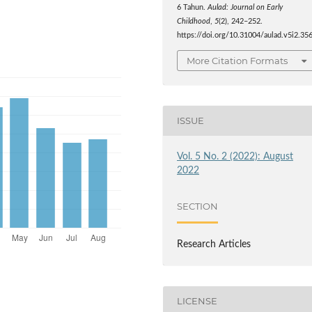
6 Tahun.
Aulad: Journal on Early
Childhood
,
5
(2), 242–252.
https://doi.org/10.31004/aulad.v5i2.35
More Citation Formats
ISSUE
Vol. 5 No. 2 (2022): August
2022
SECTION
Research Articles
LICENSE