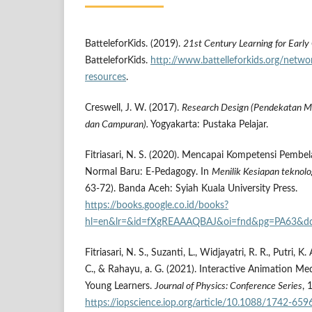
BatteleforKids. (2019).
21st Century Learning for Earl
BatteleforKids.
http://www.battelleforkids.org/netw
resources
.
Creswell, J. W. (2017).
Research Design (Pendekatan Met
dan Campuran).
Yogyakarta: Pustaka Pelajar.
Fitriasari, N. S. (2020). Mencapai Kompetensi Pembe
Normal Baru: E-Pedagogy. In
Menilik Kesiapan teknol
63-72). Banda Aceh: Syiah Kuala University Press.
https://books.google.co.id/books?
hl=en&lr=&id=fXgREAAAQBAJ&oi=fnd&pg=PA63&dq
Fitriasari, N. S., Suzanti, L., Widjayatri, R. R., Putri, K.
C., & Rahayu, a. G. (2021). Interactive Animation Me
Young Learners.
Journal of Physics: Conference Series
, 
https://iopscience.iop.org/article/10.1088/1742-6