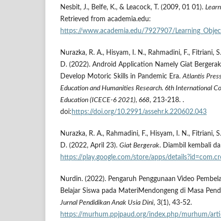
Nesbit, J., Belfe, K., & Leacock, T. (2009, 01 01).
Learn
Retrieved from academia.edu:
https://www.academia.edu/7927907/Learning_Objec
Nurazka, R. A., Hisyam, I. N., Rahmadini, F., Fitriani, S.
D. (2022). Android Application Namely Giat Bergerak 
Develop Motoric Skills in Pandemic Era.
Atlantis Pres
Education and Humanities Research. 6th International Co
Education (ICECE-6 2021), 668
, 213-218. .
doi:
https://doi.org/10.2991/assehr.k.220602.043
Nurazka, R. A., Rahmadini, F., Hisyam, I. N., Fitriani, S.
D. (2022, April 23).
Giat Bergerak
. Diambil kembali dar
https://play.google.com/store/apps/details?id=com.cr
Nurdin. (2022). Pengaruh Penggunaan Video Pembela
Belajar Siswa pada MateriMendongeng di Masa Pend
Jurnal Pendidikan Anak Usia Dini
, 3(1), 43-52.
https://murhum.ppjpaud.org/index.php/murhum/arti