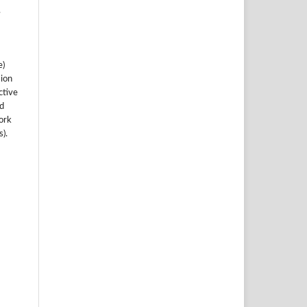
.
e)
sion
ctive
nd
work
).