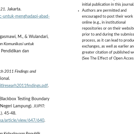
initial publication in this journal
 21.
Jakarta.
Authors are permitted and
4c-untuk-menghadapi-abad-
encouraged to post their work
online (e.g., in institutional
repositories or on their websit
prior to and during the submis
 Ngasmawi, M., & Wulandari,
process, as it can lead to produ
an Komunikasi untuk
exchanges, as well as earlier a
 Pendidikan dan
greater citation of published 
(See The Effect of Open Access
ch 2011 Findings and
ional.
itlresearh2011findings.pdf
.
e Blackbox Testing Boundary
ik Negeri Lampung).
JIJPIT:
1). 45-48.
tika/article/view/647/640
.
an Kebudayaan Republik