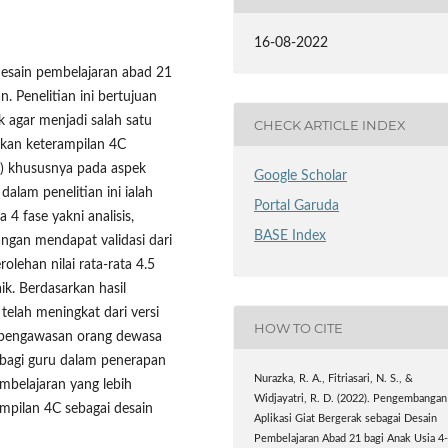
16-08-2022
desain pembelajaran abad 21
. Penelitian ini bertujuan
 agar menjadi salah satu
CHECK ARTICLE INDEX
ikan keterampilan 4C
asi) khususnya pada aspek
Google Scholar
lam penelitian ini ialah
Portal Garuda
 fase yakni analisis,
BASE Index
ngan mendapat validasi dari
rolehan nilai rata-rata 4.5
k. Berdasarkan hasil
 telah meningkat dari versi
HOW TO CITE
m pengawasan orang dewasa
i bagi guru dalam penerapan
Nurazka, R. A., Fitriasari, N. S., &
embelajaran yang lebih
Widjayatri, R. D. (2022). Pengembangan
mpilan 4C sebagai desain
Aplikasi Giat Bergerak sebagai Desain
Pembelajaran Abad 21 bagi Anak Usia 4