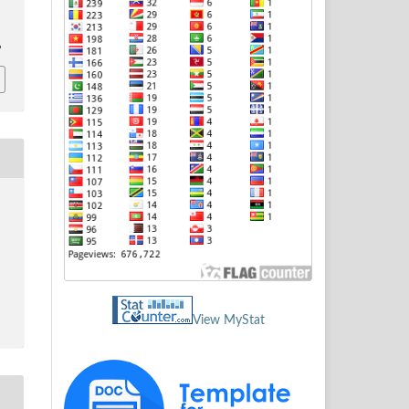
6
View MyStat