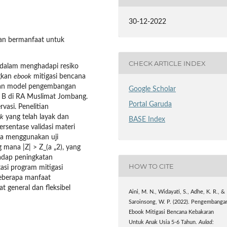
30-12-2022
an bermanfaat untuk
CHECK ARTICLE INDEX
dalam menghadapi resiko
ngkan
ebook
mitigasi bencana
kan model pengembangan
Google Scholar
 B di RA Muslimat Jombang.
Portal Garuda
vasi. Penelitian
k
yang telah layak dan
BASE Index
ersentase validasi materi
ata menggunakan uji
 mana |Z| > Z_(a „2), yang
adap peningkatan
HOW TO CITE
asi program mitigasi
beberapa manfaat
t general dan fleksibel
Aini, M. N., Widayati, S., Adhe, K. R., &
Saroinsong, W. P. (2022). Pengembanga
Ebook Mitigasi Bencana Kebakaran
Untuk Anak Usia 5-6 Tahun.
Aulad: