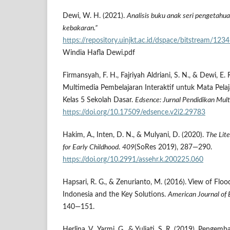
Dewi, W. H. (2021).
Analisis buku anak seri pengetahu
kebakaran.”
https://repository.uinjkt.ac.id/dspace/bitstream
Windia Hafla Dewi.pdf
Firmansyah, F. H., Fajriyah Aldriani, S. N., & Dewi, 
Multimedia Pembelajaran Interaktif untuk Mata Pel
Kelas 5 Sekolah Dasar.
Edsence: Jurnal Pendidikan Mul
https://doi.org/10.17509/edsence.v2i2.29783
Hakim, A., Inten, D. N., & Mulyani, D. (2020).
The Lite
for Early Childhood
.
409
(SoRes 2019), 287—290.
https://doi.org/10.2991/assehr.k.200225.060
Hapsari, R. G., & Zenurianto, M. (2016). View of Fl
Indonesia and the Key Solutions.
American Journal of 
140—151.
Herlina, V., Yarmi, G., & Yuliati, S. R. (2019). Penge