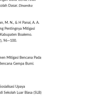
ekolah Dasar.
Dinamika
an, M. N., & H Panai, A. A.
ng Pentingnya Mitigasi
 Kabupaten Boalemo.
2), 96—100.
emen Mitigasi Bencana Pada
o Bencana Gempa Bumi.
Sosialisasi Upaya
 Sekolah Luar Biasa (SLB)