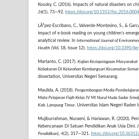
Kousky, C. (2016). Impacts of natural disasters on ch
26
(1), 73—92.
https://doi.org/10.1353/foc.2016.000
LÃ³pez-Escribano, C., Valverde-Montesino, S., & GarcÃ
impact of e-book reading on young children’s emergent
analytical review. In
International Journal of Environme
Health
(Vol. 18, Issue 12).
https://doi.org/10.3390/i
Martanto, C. (2017).
Kajian Kesiapsiagaan Masyaraka
Kebakaran Di Kelurahan Kembangsari Kecamatan Semar
dissertation, Universitas Negeri Semarang.
Maulida, A. (2018).
Pengembangan Media Pembelajaran 
Mata Pelajaran Fiqih Kelas IV MI Nurul Huda Sadar Sriw
Kab. Lampung Timur
. Universitas Islam Negeri Raden
Mujiburrahman, Nuraeni, & Hariawan, R. (2020). Pen
Kebencanaan Di Satuan Pendidikan Anak Usia Dini.
J
Pendidikan)
,
4
(2), 317—321.
https://doi.org/10.36312/