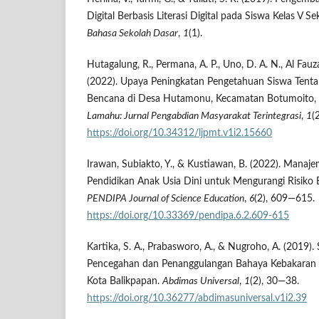
Digital Berbasis Literasi Digital pada Siswa Kelas V S
Bahasa Sekolah Dasar
,
1
(1).
Hutagalung, R., Permana, A. P., Uno, D. A. N., Al Fauz
(2022). Upaya Peningkatan Pengetahuan Siswa Tenta
Bencana di Desa Hutamonu, Kecamatan Botumoito,
Lamahu: Jurnal Pengabdian Masyarakat Terintegrasi
,
1
(
https://doi.org/10.34312/ljpmt.v1i2.15660
Irawan, Subiakto, Y., & Kustiawan, B. (2022). Manaj
Pendidikan Anak Usia Dini untuk Mengurangi Risik
PENDIPA Journal of Science Education
,
6
(2), 609—615.
https://doi.org/10.33369/pendipa.6.2.609-615
Kartika, S. A., Prabasworo, A., & Nugroho, A. (2019). 
Pencegahan dan Penanggulangan Bahaya Kebakaran di
Kota Balikpapan.
Abdimas Universal
,
1
(2), 30—38.
https://doi.org/10.36277/abdimasuniversal.v1i2.39