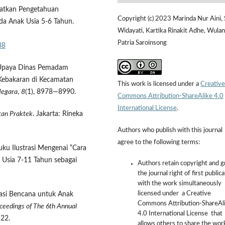
gkatkan Pengetahuan
Copyright (c) 2023 Marinda Nur Aini, 
da Anak Usia 5-6 Tahun.
Widayati, Kartika Rinakit Adhe, Wulan
Patria Saroinsong
88
0). Upaya Dinas Pemadam
Kebakaran di Kecamatan
This work is licensed under a
Creative
Negara
,
8
(1), 8978—8990.
Commons Attribution-ShareAlike 4.0
International License
.
tan Praktek
. Jakarta: Rineka
Authors who publish with this journal
agree to the following terms:
uku Ilustrasi Mengenai “Cara
 Usia 7-11 Tahun sebagai
Authors retain copyright and g
the journal right of first public
with the work simultaneously
licensed under a Creative
gasi Bencana untuk Anak
Commons Attribution-ShareAl
ceedings of The 6th Annual
4.0 International License that
—22.
allows others to share the wor