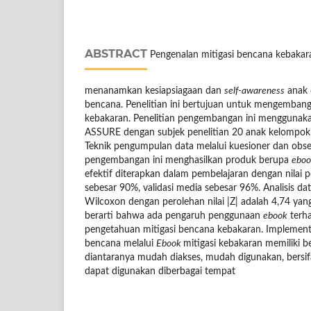
ABSTRACT
Pengenalan mitigasi bencana kebakar
menanamkan kesiapsiagaan dan
self-awareness
anak 
bencana. Penelitian ini bertujuan untuk mengemba
kebakaran. Penelitian pengembangan ini mengguna
ASSURE dengan subjek penelitian 20 anak kelompok
Teknik pengumpulan data melalui kuesioner dan obser
pengembangan ini menghasilkan produk berupa
eboo
efektif diterapkan dalam pembelajaran dengan nilai p
sebesar 90%, validasi media sebesar 96%. Analisis d
Wilcoxon dengan perolehan nilai |Z| adalah 4,74 yang
berarti bahwa ada pengaruh penggunaan
ebook
terh
pengetahuan mitigasi bencana kebakaran. Implement
bencana melalui
Ebook
mitigasi kebakaran memiliki 
diantaranya mudah diakses, mudah digunakan, bersifa
dapat digunakan diberbagai tempat