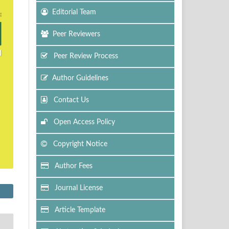
Editorial Team
Peer Reviewers
Peer Review Process
Author Guidelines
Contact Us
Open Access Policy
Copyright Notice
Author Fees
Journal License
Article Template