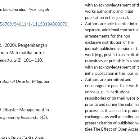
with an acknowledgement of t
an bencana alam “yuk, cegah
works authorship and initial
publication in this journal.
Authors are able to enter into
/123456789/54611/1/11150184000076_
separate, additional contractua
arrangements for the non-
exclusive distribution of the
E. R. (2020). Pengembangan
journals published version of t
ajaran Matematika untuk
work (e.g., post it to an institut
timedia
,
2
(2), 101—110.
repository or publish it in a boo
with an acknowledgement of it
initial publication in this journal
Authors are permitted and
ration of Disaster Mitigation
encouraged to post their work
online (e.g., in institutional
repositories or on their websit
prior to and during the submis
ood Disaster Management in
process, as it can lead to produ
exchanges, as well as earlier a
Engineering Research
,
5
(3),
greater citation of published 
(See The Effect of Open Access
mbangan Buku Cerita Anak