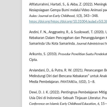
Afifaturrahmi, Hartati, S., & Akba, Z. (2022). Menin
Kesiapsiagaan Gempa Bumi melalui Video Animasi pa
Aulas: Journal on Early Childhood
,
5
(3), 343—348.
https://doi.org/https://doi.org/10.31004/aulad.v5i3.3
Andini, F. N., Anggraeiny, R., & Susilowati, T. (202
Kebakaran Dalam Pencegahan dan Penanggulangan 
Samarinda Ulu Kota Samarinda.
Journal Administrasi 
Arikunto, S. (2010).
Prosedur Penelitian Suatu Pendeka
Cipta.
Arviandani, D., & Putra, R. W. (2021). Perancangan B
Melindungi Diri dari Bencana Kebakaran” untuk Anak
Media Pembelajaran.
PANTAREIa
,
5
(02), 1—8.
Dewi, D. J. K. (2022). Pentingnya Pembelajaran Miti
Usia Dini di Indonesia: Sebuah Tinjauan Literatur.
Pro
Conference on Islamic Early Childhood Education
,
6
, 15