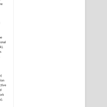
he
l
he
ional
k),
s
.
e)
sion
ctive
nd
work
).