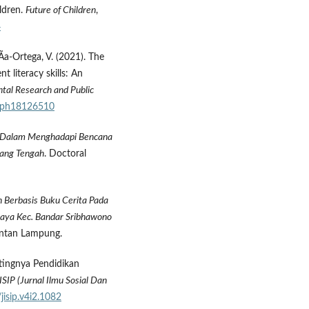
ildren.
Future of Children
,
4
­a-Ortega, V. (2021). The
 literacy skills: An
ntal Research and Public
jerph18126510
t Dalam Menghadapi Bencana
ang Tengah
. Doctoral
Berbasis Buku Cerita Pada
ijaya Kec. Bandar Sribhawono
 Intan Lampung.
tingnya Pendidikan
ISIP (Jurnal Ilmu Sosial Dan
jisip.v4i2.1082