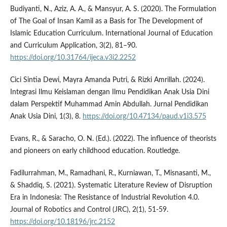
Budiyanti, N., Aziz, A. A., & Mansyur, A. S. (2020). The Formulation
of The Goal of Insan Kamil as a Basis for The Development of
Islamic Education Curriculum. International Journal of Education
and Curriculum Application, 3(2), 81–90.
https://doi.org/10.31764/ijeca.v3i2.2252
Cici Sintia Dewi, Mayra Amanda Putri, & Rizki Amrillah. (2024).
Integrasi Ilmu Keislaman dengan Ilmu Pendidikan Anak Usia Dini
dalam Perspektif Muhammad Amin Abdullah. Jurnal Pendidikan
Anak Usia Dini, 1(3), 8.
https://doi.org/10.47134/paud.v1i3.575
Evans, R., & Saracho, O. N. (Ed.). (2022). The influence of theorists
and pioneers on early childhood education. Routledge.
Fadilurrahman, M., Ramadhani, R., Kurniawan, T., Misnasanti, M.,
& Shaddiq, S. (2021). Systematic Literature Review of Disruption
Era in Indonesia: The Resistance of Industrial Revolution 4.0.
Journal of Robotics and Control (JRC), 2(1), 51-59.
https://doi.org/10.18196/jrc.2152