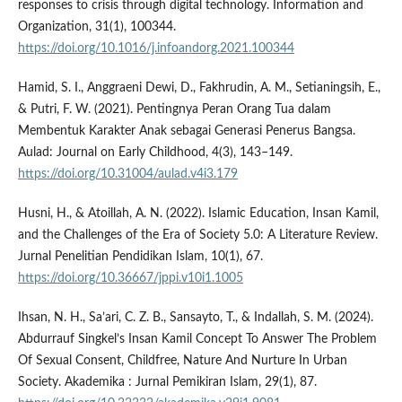
responses to crisis through digital technology. Information and
Organization, 31(1), 100344.
https://doi.org/10.1016/j.infoandorg.2021.100344
Hamid, S. I., Anggraeni Dewi, D., Fakhrudin, A. M., Setianingsih, E.,
& Putri, F. W. (2021). Pentingnya Peran Orang Tua dalam
Membentuk Karakter Anak sebagai Generasi Penerus Bangsa.
Aulad: Journal on Early Childhood, 4(3), 143–149.
https://doi.org/10.31004/aulad.v4i3.179
Husni, H., & Atoillah, A. N. (2022). Islamic Education, Insan Kamil,
and the Challenges of the Era of Society 5.0: A Literature Review.
Jurnal Penelitian Pendidikan Islam, 10(1), 67.
https://doi.org/10.36667/jppi.v10i1.1005
Ihsan, N. H., Sa’ari, C. Z. B., Sansayto, T., & Indallah, S. M. (2024).
Abdurrauf Singkel’s Insan Kamil Concept To Answer The Problem
Of Sexual Consent, Childfree, Nature And Nurture In Urban
Society. Akademika : Jurnal Pemikiran Islam, 29(1), 87.