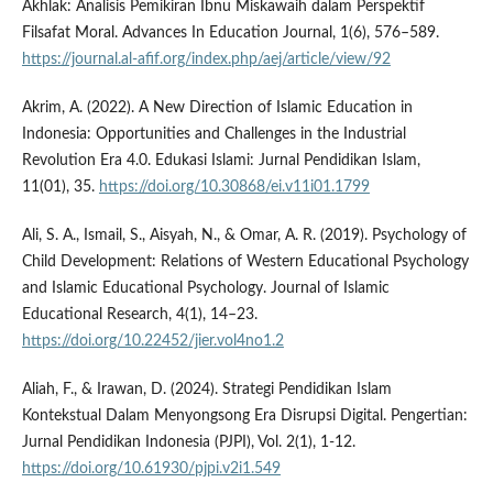
Akhlak: Analisis Pemikiran Ibnu Miskawaih dalam Perspektif
Filsafat Moral. Advances In Education Journal, 1(6), 576–589.
https://journal.al-afif.org/index.php/aej/article/view/92
Akrim, A. (2022). A New Direction of Islamic Education in
Indonesia: Opportunities and Challenges in the Industrial
Revolution Era 4.0. Edukasi Islami: Jurnal Pendidikan Islam,
11(01), 35.
https://doi.org/10.30868/ei.v11i01.1799
Ali, S. A., Ismail, S., Aisyah, N., & Omar, A. R. (2019). Psychology of
Child Development: Relations of Western Educational Psychology
and Islamic Educational Psychology. Journal of Islamic
Educational Research, 4(1), 14–23.
https://doi.org/10.22452/jier.vol4no1.2
Aliah, F., & Irawan, D. (2024). Strategi Pendidikan Islam
Kontekstual Dalam Menyongsong Era Disrupsi Digital. Pengertian:
Jurnal Pendidikan Indonesia (PJPI), Vol. 2(1), 1-12.
https://doi.org/10.61930/pjpi.v2i1.549