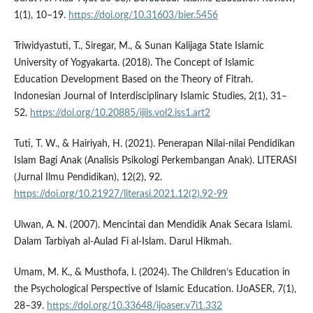
1(1), 10–19.
https://doi.org/10.31603/bier.5456
Triwidyastuti, T., Siregar, M., & Sunan Kalijaga State Islamic
University of Yogyakarta. (2018). The Concept of Islamic
Education Development Based on the Theory of Fitrah.
Indonesian Journal of Interdisciplinary Islamic Studies, 2(1), 31–
52.
https://doi.org/10.20885/ijiis.vol2.iss1.art2
Tuti, T. W., & Hairiyah, H. (2021). Penerapan Nilai-nilai Pendidikan
Islam Bagi Anak (Analisis Psikologi Perkembangan Anak). LITERASI
(Jurnal Ilmu Pendidikan), 12(2), 92.
https://doi.org/10.21927/literasi.2021.12(2).92-99
Ulwan, A. N. (2007). Mencintai dan Mendidik Anak Secara Islami.
Dalam Tarbiyah al-Aulad Fi al-Islam. Darul Hikmah.
Umam, M. K., & Musthofa, I. (2024). The Children’s Education in
the Psychological Perspective of Islamic Education. IJoASER, 7(1),
28–39.
https://doi.org/10.33648/ijoaser.v7i1.332