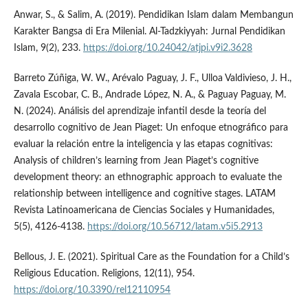
Anwar, S., & Salim, A. (2019). Pendidikan Islam dalam Membangun
Karakter Bangsa di Era Milenial. Al-Tadzkiyyah: Jurnal Pendidikan
Islam, 9(2), 233.
https://doi.org/10.24042/atjpi.v9i2.3628
Barreto Zúñiga, W. W., Arévalo Paguay, J. F., Ulloa Valdivieso, J. H.,
Zavala Escobar, C. B., Andrade López, N. A., & Paguay Paguay, M.
N. (2024). Análisis del aprendizaje infantil desde la teoría del
desarrollo cognitivo de Jean Piaget: Un enfoque etnográfico para
evaluar la relación entre la inteligencia y las etapas cognitivas:
Analysis of children’s learning from Jean Piaget’s cognitive
development theory: an ethnographic approach to evaluate the
relationship between intelligence and cognitive stages. LATAM
Revista Latinoamericana de Ciencias Sociales y Humanidades,
5(5), 4126-4138.
https://doi.org/10.56712/latam.v5i5.2913
Bellous, J. E. (2021). Spiritual Care as the Foundation for a Child’s
Religious Education. Religions, 12(11), 954.
https://doi.org/10.3390/rel12110954