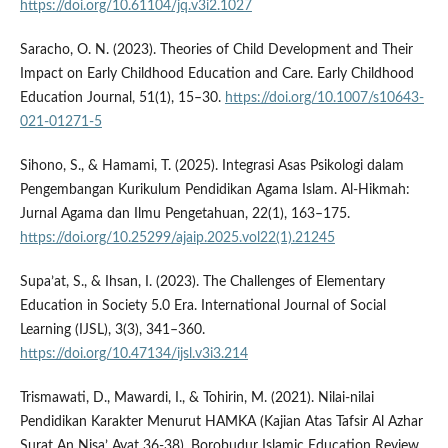
https://doi.org/10.61104/jq.v3i2.1027
Saracho, O. N. (2023). Theories of Child Development and Their
Impact on Early Childhood Education and Care. Early Childhood
Education Journal, 51(1), 15–30.
https://doi.org/10.1007/s10643-
021-01271-5
Sihono, S., & Hamami, T. (2025). Integrasi Asas Psikologi dalam
Pengembangan Kurikulum Pendidikan Agama Islam. Al-Hikmah:
Jurnal Agama dan Ilmu Pengetahuan, 22(1), 163–175.
https://doi.org/10.25299/ajaip.2025.vol22(1).21245
Supa’at, S., & Ihsan, I. (2023). The Challenges of Elementary
Education in Society 5.0 Era. International Journal of Social
Learning (IJSL), 3(3), 341–360.
https://doi.org/10.47134/ijsl.v3i3.214
Trismawati, D., Mawardi, I., & Tohirin, M. (2021). Nilai-nilai
Pendidikan Karakter Menurut HAMKA (Kajian Atas Tafsir Al Azhar
Surat An Nisa’ Ayat 36-38). Borobudur Islamic Education Review,