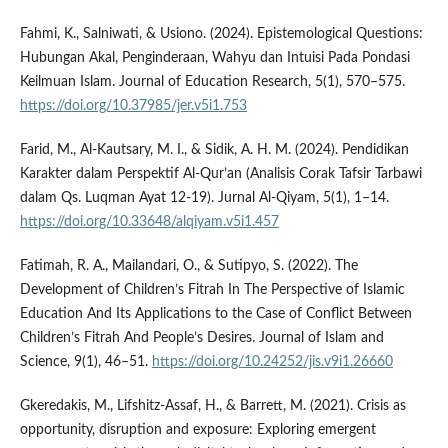
Fahmi, K., Salniwati, & Usiono. (2024). Epistemological Questions:
Hubungan Akal, Penginderaan, Wahyu dan Intuisi Pada Pondasi
Keilmuan Islam. Journal of Education Research, 5(1), 570–575.
https://doi.org/10.37985/jer.v5i1.753
Farid, M., Al-Kautsary, M. I., & Sidik, A. H. M. (2024). Pendidikan
Karakter dalam Perspektif Al-Qur’an (Analisis Corak Tafsir Tarbawi
dalam Qs. Luqman Ayat 12-19). Jurnal Al-Qiyam, 5(1), 1–14.
https://doi.org/10.33648/alqiyam.v5i1.457
Fatimah, R. A., Mailandari, O., & Sutipyo, S. (2022). The
Development of Children’s Fitrah In The Perspective of Islamic
Education And Its Applications to the Case of Conflict Between
Children’s Fitrah And People’s Desires. Journal of Islam and
Science, 9(1), 46–51.
https://doi.org/10.24252/jis.v9i1.26660
Gkeredakis, M., Lifshitz-Assaf, H., & Barrett, M. (2021). Crisis as
opportunity, disruption and exposure: Exploring emergent