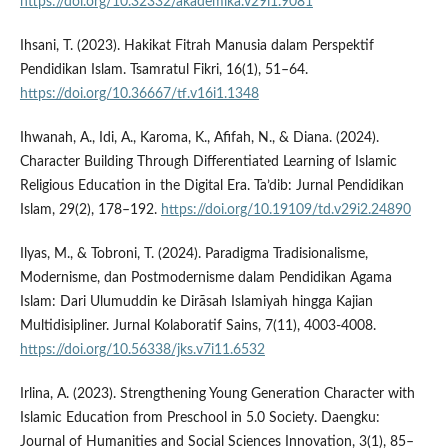
https://doi.org/10.32332/akademika.v29i1.9081
Ihsani, T. (2023). Hakikat Fitrah Manusia dalam Perspektif
Pendidikan Islam. Tsamratul Fikri, 16(1), 51–64.
https://doi.org/10.36667/tf.v16i1.1348
Ihwanah, A., Idi, A., Karoma, K., Afifah, N., & Diana. (2024).
Character Building Through Differentiated Learning of Islamic
Religious Education in the Digital Era. Ta’dib: Jurnal Pendidikan
Islam, 29(2), 178–192.
https://doi.org/10.19109/td.v29i2.24890
Ilyas, M., & Tobroni, T. (2024). Paradigma Tradisionalisme,
Modernisme, dan Postmodernisme dalam Pendidikan Agama
Islam: Dari Ulumuddin ke Dirāsah Islamiyah hingga Kajian
Multidisipliner. Jurnal Kolaboratif Sains, 7(11), 4003-4008.
https://doi.org/10.56338/jks.v7i11.6532
Irlina, A. (2023). Strengthening Young Generation Character with
Islamic Education from Preschool in 5.0 Society. Daengku:
Journal of Humanities and Social Sciences Innovation, 3(1), 85–