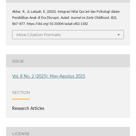
Akbar, R., & Latipah, E. (2025). Integrasi Nilai Qur’ani dan Psikologi dalam
Pendidikan Anak di Era Disrupsi.
Aulad: Journal on Early Childhood
,
8
(2),
867–877. https://doi.org/10.31004/aulad.v8i2.1182
More Citation Formats
ISSUE
Vol. 8 No. 2 (2025): May-Agustus 2025
SECTION
Research Articles
LICENSE