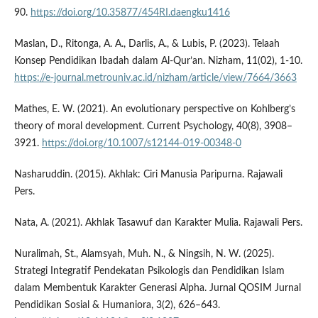
90.
https://doi.org/10.35877/454RI.daengku1416
Maslan, D., Ritonga, A. A., Darlis, A., & Lubis, P. (2023). Telaah
Konsep Pendidikan Ibadah dalam Al-Qur’an. Nizham, 11(02), 1-10.
https://e-journal.metrouniv.ac.id/nizham/article/view/7664/3663
Mathes, E. W. (2021). An evolutionary perspective on Kohlberg’s
theory of moral development. Current Psychology, 40(8), 3908–
3921.
https://doi.org/10.1007/s12144-019-00348-0
Nasharuddin. (2015). Akhlak: Ciri Manusia Paripurna. Rajawali
Pers.
Nata, A. (2021). Akhlak Tasawuf dan Karakter Mulia. Rajawali Pers.
Nuralimah, St., Alamsyah, Muh. N., & Ningsih, N. W. (2025).
Strategi Integratif Pendekatan Psikologis dan Pendidikan Islam
dalam Membentuk Karakter Generasi Alpha. Jurnal QOSIM Jurnal
Pendidikan Sosial & Humaniora, 3(2), 626–643.