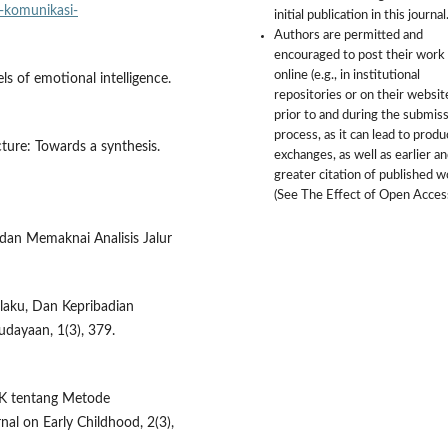
-komunikasi-
initial publication in this journal
Authors are permitted and
encouraged to post their work
online (e.g., in institutional
ls of emotional intelligence.
repositories or on their websit
prior to and during the submis
process, as it can lead to produ
cture: Towards a synthesis.
exchanges, as well as earlier a
greater citation of published 
(See The Effect of Open Access
dan Memaknai Analisis Jalur
rilaku, Dan Kepribadian
udayaan, 1(3), 379.
TK tentang Metode
al on Early Childhood, 2(3),