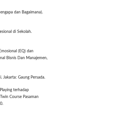
 Mengapa dan Bagaimana).
esional di Sekolah.
 Emosional (EQ) dan
rnal Bisnis Dan Manajemen,
. Jakarta: Gaung Persada.
e Playing terhadap
k Twin Course Pasaman
0.