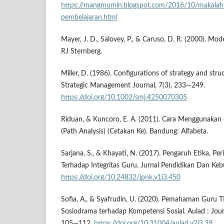
https://mangmumin.blogspot.com/2016/10/makalah
pembelajaran.html
Mayer, J. D., Salovey, P., & Caruso, D. R. (2000). Mode
RJ Sternberg.
Miller, D. (1986). Configurations of strategy and stru
Strategic Management Journal, 7(3), 233—249.
https://doi.org/10.1002/smj.4250070305
Riduan, & Kuncoro, E. A. (2011). Cara Menggunakan 
(Path Analysis) (Cetakan Ke). Bandung: Alfabeta.
Sarjana, S., & Khayati, N. (2017). Pengaruh Etika, Pe
Terhadap Integritas Guru. Jurnal Pendidikan Dan Keb
https://doi.org/10.24832/jpnk.v1i3.450
Sofia, A., & Syafrudin, U. (2020). Pemahaman Guru 
Sosiodrama terhadap Kompetensi Sosial. Aulad : Journ
105—112.
https://doi.org/10.31004/aulad.v2i3.39