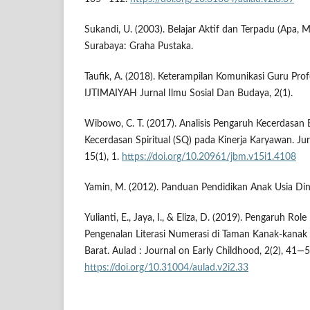
Sukandi, U. (2003). Belajar Aktif dan Terpadu (Apa,
Surabaya: Graha Pustaka.
Taufik, A. (2018). Keterampilan Komunikasi Guru Prof
IJTIMAIYAH Jurnal Ilmu Sosial Dan Budaya, 2(1).
Wibowo, C. T. (2017). Analisis Pengaruh Kecerdasan
Kecerdasan Spiritual (SQ) pada Kinerja Karyawan. Ju
15(1), 1.
https://doi.org/10.20961/jbm.v15i1.4108
Yamin, M. (2012). Panduan Pendidikan Anak Usia Dini
Yulianti, E., Jaya, I., & Eliza, D. (2019). Pengaruh Rol
Pengenalan Literasi Numerasi di Taman Kanak-kana
Barat. Aulad : Journal on Early Childhood, 2(2), 41—5
https://doi.org/10.31004/aulad.v2i2.33