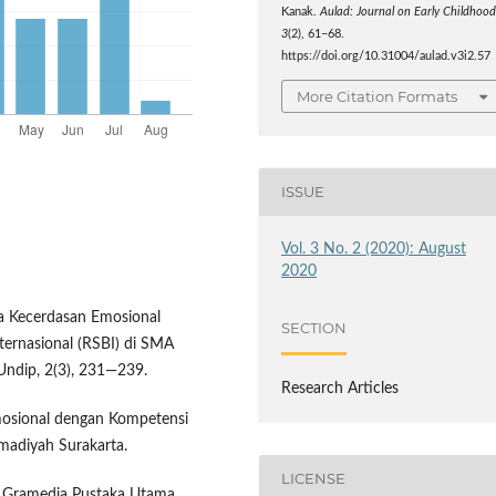
Kanak.
Aulad: Journal on Early Childhoo
3
(2), 61–68.
https://doi.org/10.31004/aulad.v3i2.57
More Citation Formats
ISSUE
Vol. 3 No. 2 (2020): August
2020
ra Kecerdasan Emosional
SECTION
nternasional (RSBI) di SMA
Undip, 2(3), 231—239.
Research Articles
Emosional dengan Kompetensi
adiyah Surakarta.
LICENSE
T. Gramedia Pustaka Utama.