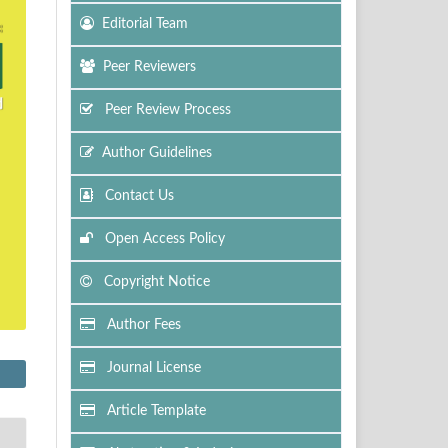
Editorial Team
Peer Reviewers
Peer Review Process
Author Guidelines
Contact Us
Open Access Policy
Copyright Notice
Author Fees
Journal License
Article Template