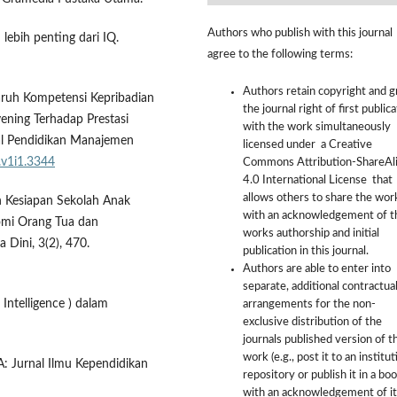
Authors who publish with this journal
lebih penting dari IQ.
agree to the following terms:
Authors retain copyright and g
ngaruh Kompetensi Kepribadian
the journal right of first public
vening Terhadap Prestasi
with the work simultaneously
nal Pendidikan Manajemen
licensed under a Creative
.v1i1.3344
Commons Attribution-ShareAl
4.0 International License that
allows others to share the wor
aan Kesiapan Sekolah Anak
with an acknowledgement of t
nomi Orang Tua dan
works authorship and initial
 Dini, 3(2), 470.
publication in this journal.
Authors are able to enter into
separate, additional contractua
Intelligence ) dalam
arrangements for the non-
exclusive distribution of the
journals published version of t
work (e.g., post it to an institut
A: Jurnal Ilmu Kependidikan
repository or publish it in a boo
with an acknowledgement of it