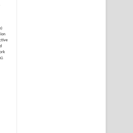
.
e)
sion
ctive
nd
work
).