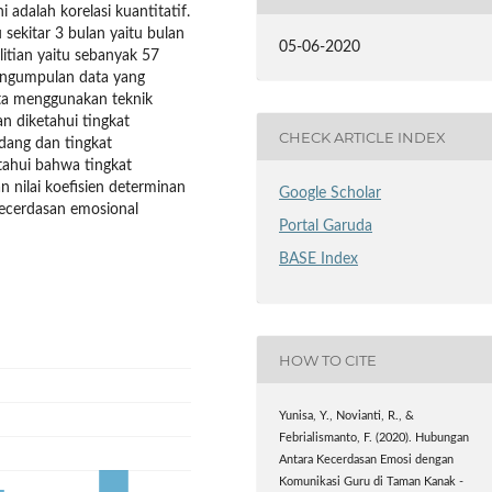
 adalah korelasi kuantitatif.
 sekitar 3 bulan yaitu bulan
05-06-2020
tian yaitu sebanyak 57
engumpulan data yang
data menggunakan teknik
an diketahui tingkat
CHECK ARTICLE INDEX
dang dan tingkat
tahui bahwa tingkat
nilai koefisien determinan
Google Scholar
ecerdasan emosional
Portal Garuda
BASE Index
HOW TO CITE
Yunisa, Y., Novianti, R., &
Febrialismanto, F. (2020). Hubungan
Antara Kecerdasan Emosi dengan
Komunikasi Guru di Taman Kanak -