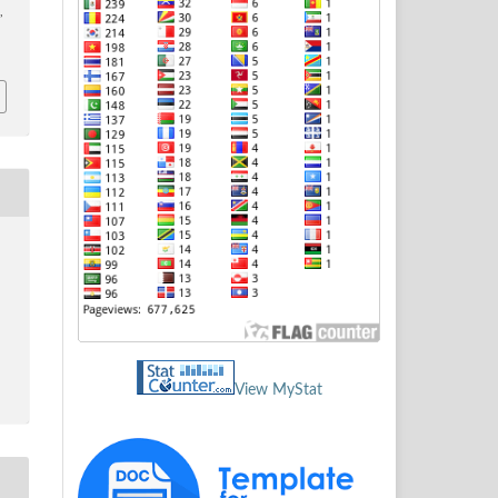
d
,
View MyStat