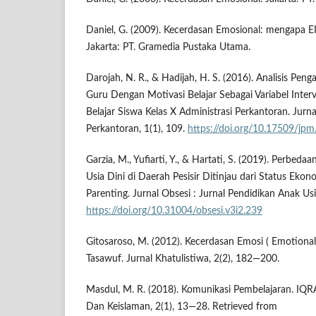
Daniel, G. (2009). Kecerdasan Emosional: mengapa EI 
Jakarta: PT. Gramedia Pustaka Utama.
Darojah, N. R., & Hadijah, H. S. (2016). Analisis Pe
Guru Dengan Motivasi Belajar Sebagai Variabel Inter
Belajar Siswa Kelas X Administrasi Perkantoran. Jur
Perkantoran, 1(1), 109.
https://doi.org/10.17509/jpm
Garzia, M., Yufiarti, Y., & Hartati, S. (2019). Perbed
Usia Dini di Daerah Pesisir Ditinjau dari Status Eko
Parenting. Jurnal Obsesi : Jurnal Pendidikan Anak Usia
https://doi.org/10.31004/obsesi.v3i2.239
Gitosaroso, M. (2012). Kecerdasan Emosi ( Emotional 
Tasawuf. Jurnal Khatulistiwa, 2(2), 182—200.
Masdul, M. R. (2018). Komunikasi Pembelajaran. IQR
Dan Keislaman, 2(1), 13—28. Retrieved from