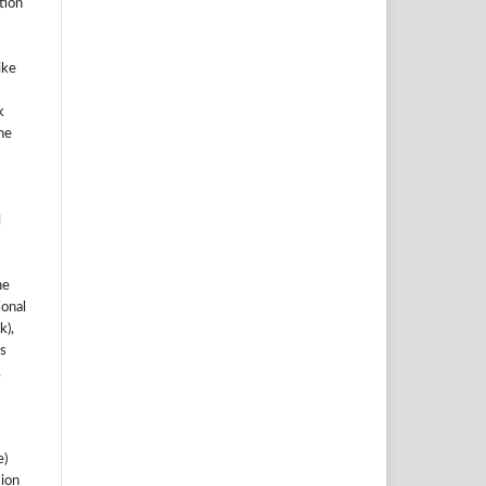
ation
ike
k
he
l
he
ional
k),
s
.
e)
sion