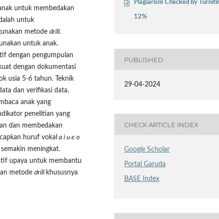
Plagiarism Checked by Turniti
i anak untuk membedakan
12%
adalah untuk
gunakan metode
drill.
gunakan untuk anak.
tatif dengan pengumpulan
PUBLISHED
rkuat dengan dokumentasi
k usia 5-6 tahun. Teknik
29-04-2024
ata dan verifikasi data.
embaca anak yang
ndikator penelitian yang
CHECK ARTICLE INDEX
tkan dan membedakan
capkan huruf vokal
a i u e o
 semakin meningkat.
Google Scholar
rnatif upaya untuk membantu
Portal Garuda
kan metode
drill
khususnya
BASE Index