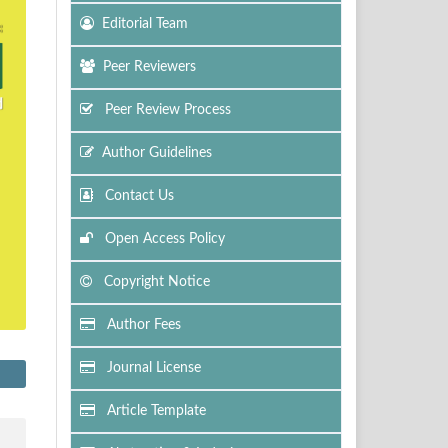
Editorial Team
Peer Reviewers
Peer Review Process
Author Guidelines
Contact Us
Open Access Policy
Copyright Notice
Author Fees
Journal License
Article Template