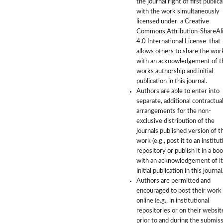
the journal right of first public
with the work simultaneously
licensed under a Creative
Commons Attribution-ShareAl
4.0 International License that
allows others to share the wor
with an acknowledgement of t
works authorship and initial
publication in this journal.
Authors are able to enter into
separate, additional contractua
arrangements for the non-
exclusive distribution of the
journals published version of t
work (e.g., post it to an institut
repository or publish it in a boo
with an acknowledgement of it
initial publication in this journal
Authors are permitted and
encouraged to post their work
online (e.g., in institutional
repositories or on their websit
prior to and during the submis