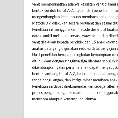
yang memperlihatkan adanya kesulitan yang dialam
bentuk-bentuk huruf A-Z. Tujuan dari penelitian ini 
mengembangkan kemampuan membaca anak meng
Metode
drill
dilakukan secara berulang dan sesuai di
Penelitian ini menggunakan metode deskriptif kuali
data diambil melalui observasi, wawancara dan dipe
yang dilakukan kepada pendidik dan 15 anak kelompo
analisis data yang digunakan reduksi data, penyajian d
Hasil penelitian berupa peningkatan kemampuan m
ditunjukkan dengan tingginya tiga diantara sepuluh i
dikembangkan yakni pertama anak dapat menyebu
bentuk lambang huruf A-Z, kedua anak dapat mengu
tanpa pengulangan, dan ketiga minat membaca anak
Penelitian ini dapat direkomendasikan sebagai alte
proses pengembangan kemampuan anak mengguna
membaca ataupun kemampuan lainnya.