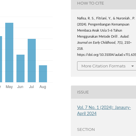
HOW TO CITE
Nafisa, R. S., Fitriani, Y., & Nuroniah , P.
(2024). Pengembangan Kemampuan
Membaca Anak Usia 5-6 Tahun
Menggunakan Metode Drill .
Aulad:
Journal on Early Childhood
,
7
(1), 210–
218.
https://doi.org/10.31004/aulad.v7i1.63
More Citation Formats
ISSUE
Vol. 7 No. 1 (2024): Janaury-
April 2024
SECTION