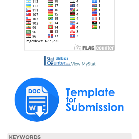
View MyStat
KEYWORDS