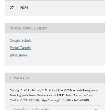
27-11-2024
CHECK ARTICLE INDEX
Google Scholar
Portal Garuda
BASE Index
HOW TO CITE
Bintang, D. W. P., Pertiwi, A. D., & Azainil, A. (2024). Analisis Penggunaan
Teknologi pada Proses Pembelajaran di PAUD.
Aulad: Journal on Early
Childhood
,
7
(3), 873–884. https://doi.org/10.31004/aulad.v7i3.810
More Citation Formats